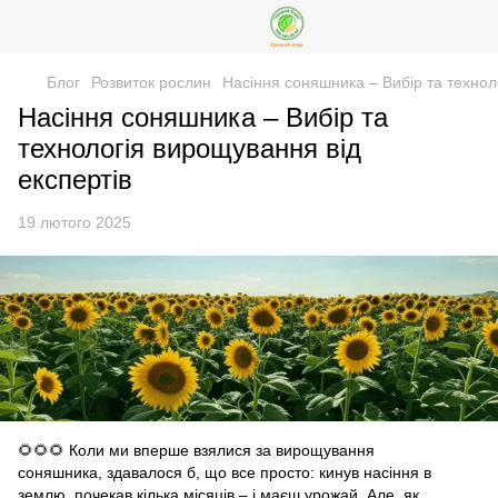
Блог
Розвиток рослин
Насіння соняшника – Вибір та технол
Насіння соняшника – Вибір та
технологія вирощування від
експертів
19 лютого 2025
🌻🌻🌻 Коли ми вперше взялися за вирощування
соняшника, здавалося б, що все просто: кинув насіння в
землю, почекав кілька місяців – і маєш урожай. Але, як