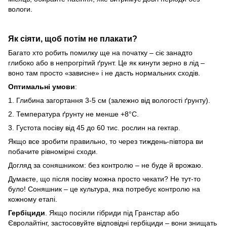
вологи.
Як сіяти, щоб потім не плакати?
Багато хто робить помилку ще на початку – сіє занадто
глибоко або в непрогрітий ґрунт. Це як кинути зерно в лід –
воно там просто «зависне» і не дасть нормальних сходів.
Оптимальні умови
:
1. Глибина загортання 3-5 см (залежно від вологості ґрунту).
2. Температура ґрунту не менше +8°C.
3. Густота посіву від 45 до 60 тис. рослин на гектар.
Якщо все зробити правильно, то через тиждень-півтора ви
побачите рівномірні сходи.
Догляд за соняшником: без контролю – не буде й врожаю.
Думаєте, що після посіву можна просто чекати? Не тут-то
було! Соняшник – це культура, яка потребує контролю на
кожному етапі.
Гербіциди
. Якщо посіяли гібриди під Гранстар або
Євролайтінг, застосовуйте відповідні гербіциди – вони знищать