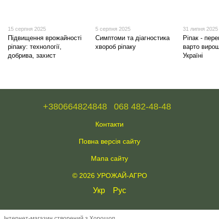
15 серпня 2025
5 серпня 2025
31 липня 2025
Підвищення врожайності
Симптоми та діагностика
Ріпак - пер
ріпаку: технології,
хвороб ріпаку
варто вирощ
добрива, захист
Україні
+380664824848
068 482-48-48
Контакти
Повна версія сайту
Мапа сайту
© 2026 УРОЖАЙ-АГРО
Укр
Рус
Інтернет-магазин створений з Хорошоп