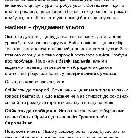
виявилося, ця культура потребує уваги.
Соняшник
– це не
просто рослина, це справжній бізнес, і якщо хочеш отримати
прибуток, потрібно знати усі тонкощі його вирощування.
Насіння – фундамент усього
Якщо ви думаєте, що будь-яке насіння може дати гарний
урожай, то ми вас розчаруємо. Вибір насіння – це як вибір
трактора: можна взяти дешевий, але потім ремонтувати його
кожного сезону, а можна одразу інвестувати в якість і забути
про проблеми. На ринку є безліч варіантів, але ми
віддаємо перевагу перевіреним
гібридам
, які дають
стабільний результат навіть у
несприятливих умовах
.
Ось що важливо враховувати:
Стійкість до хвороб
. Соняшник – це як магніт для всіляких
грибків і бактерій. Якщо насіння не має стійкості до основних
хвороб, ти ризикуєш втратити значну частину врожаю.
Стійкість до гербіцидів
. Якщо поле засмічене бур’янами,
краще брати гібриди під технологію
Гранстар
або
Євролайтінг
.
Посухостійкість
. Якщо у вашому регіоні дощ буває раз на
місяць, обирайте насіння, яке витримує довгі періоди без