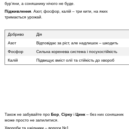
бур’яни, а соняшнику нічого не буде.
Підживлення
. Азот, фосфор, калій – три кити, на яких
тримається урожай.
Добриво
Дія
Азот
Відповідає за ріст, але надлишок – шкодить
Фосфор
Сильна коренева система і посухостійкість
Калій
Підвищує вміст олії та стійкість до хвороб
Також не забувайте про
Бор
,
Сірку
і
Цинк
– без них соняшник
може просто не запилитися.
Хвороби та шкідники – вороги №1