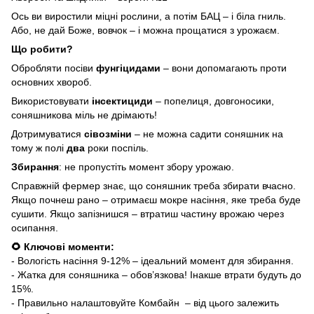
Ось ви виростили міцні рослини, а потім БАЦ – і біла гниль.
Або, не дай Боже, вовчок – і можна прощатися з урожаєм.
Що робити?
Обробляти посіви
фунгіцидами
– вони допомагають проти
основних хвороб.
Використовувати
інсектициди
– попелиця, довгоносики,
соняшникова міль не дрімають!
Дотримуватися
сівозміни
– не можна садити соняшник на
тому ж полі
два
роки поспіль.
Збирання
: не пропустіть момент збору урожаю.
Справжній фермер знає, що соняшник треба збирати вчасно.
Якщо почнеш рано – отримаєш мокре насіння, яке треба буде
сушити. Якщо запізнишся – втратиш частину врожаю через
осипання.
🌻 Ключові моменти:
- Вологість насіння 9-12% – ідеальний момент для збирання.
- Жатка для соняшника – обов’язкова! Інакше втрати будуть до
15%.
- Правильно налаштовуйте Комбайн – від цього залежить