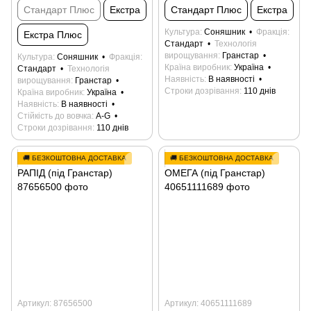
Стандарт Плюс
Екстра
Стандарт Плюс
Екстра
Культура
Соняшник
Фракція
Екстра Плюс
Стандарт
Технологія
вирощування
Гранстар
Культура
Соняшник
Фракція
Країна виробник
Україна
Стандарт
Технологія
Наявність
В наявності
вирощування
Гранстар
Строки дозрівання
110 днів
Країна виробник
Україна
Наявність
В наявності
Стійкість до вовчка
А-G
Строки дозрівання
110 днів
🚚 БЕЗКОШТОВНА ДОСТАВКА
🚚 БЕЗКОШТОВНА ДОСТАВКА
Артикул: 87656500
Артикул: 40651111689