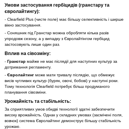
Умови застосування гербіцидів (гранстару та
євролайтингу):
- Clearfield Plus (чисте поле) має більшу селективність і ширше
вікно застосування.
- Соняшник під Гранстар можна обробляти кілька разів
упродовж сезону, а у випадку з Євролайтінгом гербіцид
застосовують лише один раз.
Вплив на сівозміну:
-
Гранстар
майже не має післядії для наступних культур за
дотримання регламенту.
-
Євролайтинг
може мати тривалу післядію, що обмежує
висів чутливих культур (буряк, овочі, бобові) у наступні роки.
Тому технологія Clearfield потребує більш продуманого
планування сівозміни.
Урожайність та стабільність:
За сприятливих умов обидві технології здатні забезпечити
високу врожайність. Однак у складних умовах (засмічені поля,
вовчок) система Євролайтинг демонструє більшу стабільність
урожаю.