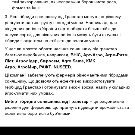
такі захворювання, як несправжня борошниста роса,
фомоз та інші.
3. Різні гібриди соняшнику під Гранстар можуть по-різному
реагувати на тип ґрунту і погодні умови. Наприклад, для
південних регіонів України варто обирати більш стійкі до
посухи сорти, для північних регіонів можуть бути актуальні
гібриди з акцентом на стійкість до вологих умов.
У нас ви можете обрати насіння соняшнику під гранстар
багатьох виробників, наприклад,
ВНІС
,
Арт-Агро
,
Агро-Ритм
,
Ліст
,
Агролідер
,
Євросем
,
Agro Seme
,
КМК
Агро
,
АгроМир
,
РАЖТ
,
NUSEED
.
Ці компанії забезпечують фермерів різноманітними гібридами
соняшнику, що дозволяють ефективно використовувати
гербіцид Гранстар і отримувати високі врожаї навіть у складних
агрокліматичних умовах.
Вибір гібридів соняшника під Гранстар
– це раціональне
рішення для фермерів, що прагнуть підвищити врожайність та
ефективно боротися з бур'янами.