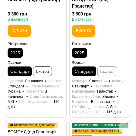
Гранстар)
3 300 грн
3 500 грн
В наявності
В наявності
Купити
Купити
Рік врожаю
Рік врожаю
2025
2025
Фракція
Фракція
Стандарт
Екстра
Стандарт
Екстра
Культура
Соняшник
Фракція
Культура
Соняшник
Фракція
Стандарт
Країна виробник
Стандарт
Технологія
Україна
Наявність
В
вирощування
Гранстар
наявності
Стійкість до вовчка
Країна виробник
Україна
А-G
Строки дозрівання
110
Наявність
В наявності
днів
Стійкість до вовчка
А-G
Строки дозрівання
115 днів
🚚 БЕЗКОШТОВНА ДОСТАВКА
🎁 КУПУЙ 5 МІШКІВ ОТРИМАЙ - ГРАНСТАР У ПОДАРУНОК
🚚 БЕЗКОШТОВНА ДОСТАВКА