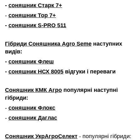
-
соняшник Старк 7+
-
соняшник Тор 7+
-
соняшник S-PRO 511
Гібриди Соняшника Agro Seme
наступних
видів:
-
соняшник Флеш
-
соняшник НСХ 8005
відгуки і переваги
Соняшник КМК Агро
популярні наступні
гібриди:
-
соняшник Флокс
-
соняшник Даглас
Соняшник УкрАгроСелект
- популярні гібриди: