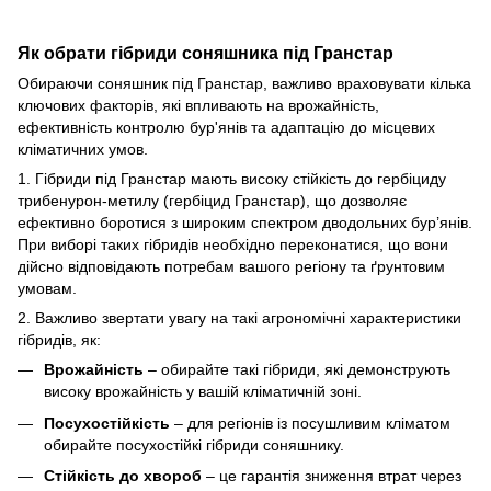
Як обрати гібриди соняшника під Гранстар
Обираючи соняшник під Гранстар, важливо враховувати кілька
ключових факторів, які впливають на врожайність,
ефективність контролю бур'янів та адаптацію до місцевих
кліматичних умов.
1. Гібриди під Гранстар мають високу стійкість до гербіциду
трибенурон-метилу (гербіцид Гранстар), що дозволяє
ефективно боротися з широким спектром дводольних бур’янів.
При виборі таких гібридів необхідно переконатися, що вони
дійсно відповідають потребам вашого регіону та ґрунтовим
умовам.
2. Важливо звертати увагу на такі агрономічні характеристики
гібридів, як:
Врожайність
– обирайте такі гібриди, які демонструють
високу врожайність у вашій кліматичній зоні.
Посухостійкість
– для регіонів із посушливим кліматом
обирайте посухостійкі гібриди соняшнику.
Стійкість до хвороб
– це гарантія зниження втрат через