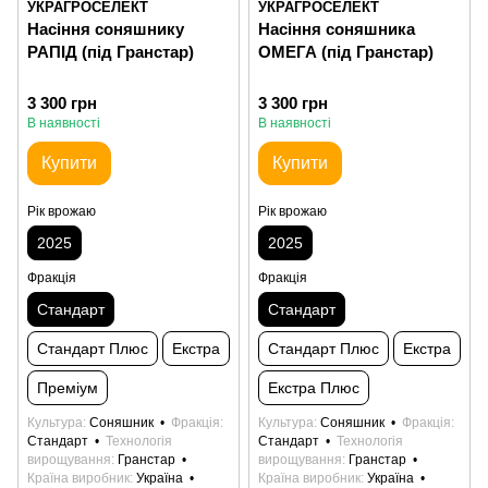
УКРАГРОСЕЛЕКТ
УКРАГРОСЕЛЕКТ
Насіння соняшнику
Насіння соняшника
РАПІД (під Гранстар)
ОМЕГА (під Гранстар)
3 300 грн
3 300 грн
В наявності
В наявності
Купити
Купити
Рік врожаю
Рік врожаю
2025
2025
Фракція
Фракція
Стандарт
Стандарт
Стандарт Плюс
Екстра
Стандарт Плюс
Екстра
Преміум
Екстра Плюс
Культура
Соняшник
Фракція
Культура
Соняшник
Фракція
Стандарт
Технологія
Стандарт
Технологія
вирощування
Гранстар
вирощування
Гранстар
Країна виробник
Україна
Країна виробник
Україна