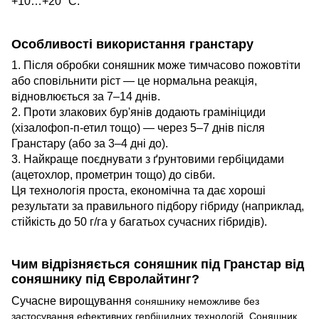
+10…+20 °C.
Особливості використання гранстару
1. Після обробки соняшник може тимчасово пожовтіти
або сповільнити ріст — це нормальна реакція,
відновлюється за 7–14 днів.
2. Проти злакових бур'янів додають грамініциди
(хізалофоп-п-етил тощо) — через 5–7 днів після
Гранстару (або за 3–4 дні до).
3. Найкраще поєднувати з ґрунтовими гербіцидами
(ацетохлор, прометрин тощо) до сівби.
Ця технологія проста, економічна та дає хороші
результати за правильного підбору гібриду (наприклад,
стійкість до 50 г/га у багатьох сучасних гібридів).
Чим відрізняється соняшник під Гранстар від
соняшнику під Євролайтинг?
Сучасне
вирощування
соняшнику неможливе без
застосування ефективних гербіцидних технологій. Cоняшник,