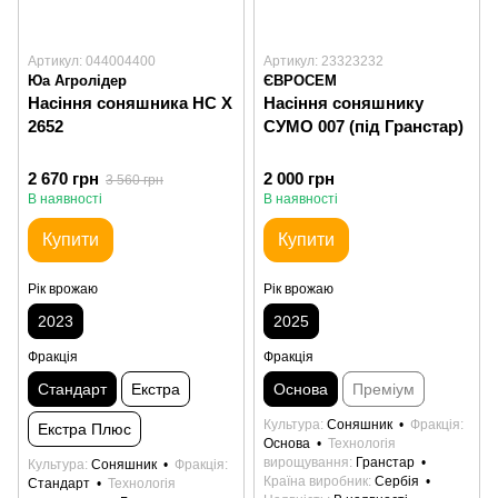
Артикул: 044004400
Артикул: 23323232
Юа Агролідер
ЄВРОСЕМ
Насіння соняшника НС Х
Насіння соняшнику
2652
СУМО 007 (під Гранстар)
2 670 грн
2 000 грн
3 560 грн
В наявності
В наявності
Купити
Купити
Рік врожаю
Рік врожаю
2023
2025
Фракція
Фракція
Стандарт
Екстра
Основа
Преміум
Культура
Соняшник
Фракція
Екстра Плюс
Основа
Технологія
вирощування
Гранстар
Культура
Соняшник
Фракція
Країна виробник
Сербія
Стандарт
Технологія