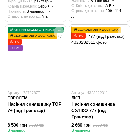
Наявність
В наявності
вирощування
Гранстар
Стійкість до вовчка
А-F
Країна виробник
Сербія
Строки дозрівання
109 - 114
Наявність
В наявності
днів
Стійкість до вовчка
А-E
🎁 КУПУЙ 5 МІШКІВ ОТРИМАЙ - ГРАНСТАР У ПОДАРУНОК
🚚 БЕЗКОШТОВНА ДОСТАВКА
🚚 БЕЗКОШТОВНА ДОСТАВКА
💰−5%
💰−5%
7+ РАС
Артикул: 78787877
Артикул: 4323232311
ЄВРОСЕМ
ЛІСТ
Насіння соняшнику ТОР
Насіння соняшника
7+ (під Гранстар)
СУЛІКО 777 (під
Гранстар)
3 500 грн
2 660 грн
3 700 грн
2 800 грн
В наявності
В наявності