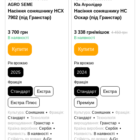
AGRO SEME
Юа Агролідер
Насіння соняшнику НСХ
Насіння соняшнику НС
7902 (під Гранстар)
Оскар (під Гранстар)
3 700 грн
3 338 грн/мішок
4 450 грн
В наявності
В наявності
Купити
Купити
Рік врожаю
Рік врожаю
2025
2024
Фракція
Фракція
Стандарт
Екстра
Стандарт
Екстра
Екстра Плюс
Преміум
Культура
Соняшник
Фракція
Культура
Соняшник
Фракція
Стандарт
Технологія
Стандарт
Технологія
вирощування
Гранстар
вирощування
Гранстар
Країна виробник
Сербія
Країна виробник
Сербія
Наявність
В наявності
Наявність
В наявності
Стійкість до вовчка
А-G+
Стійкість до вовчка
А-G+