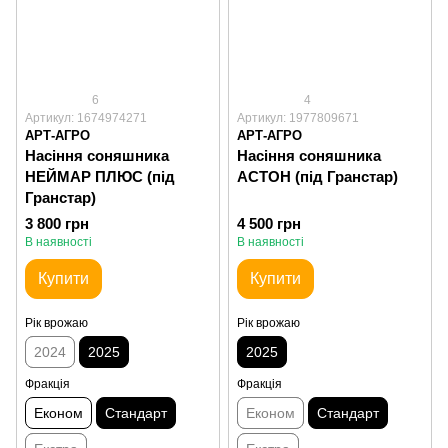
6
4
Артикул: 1674974271
Артикул: 1977809671
АРТ-АГРО
АРТ-АГРО
Насіння соняшника
Насіння соняшника
НЕЙМАР ПЛЮС (під
АСТОН (під Гранстар)
Гранстар)
3 800 грн
4 500 грн
В наявності
В наявності
Купити
Купити
Рік врожаю
Рік врожаю
2024
2025
2025
Фракція
Фракція
Економ
Стандарт
Економ
Стандарт