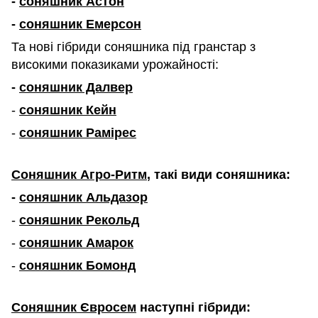
-
соняшник Астон
-
соняшник Емерсон
Та нові гібриди соняшника під гранстар з
високими показиками урожайності:
-
соняшник Далвер
-
соняшник Кейн
-
соняшник Рамірес
Соняшник Агро-Ритм
, такі види соняшника:
-
соняшник Альдазор
-
соняшник Рекольд
-
соняшник Амарок
-
соняшник Бомонд
Соняшник Євросем
наступні гібриди: