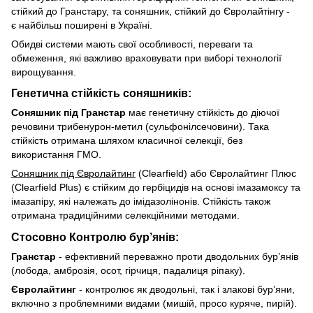
стійкий до Гранстару, та соняшник, стійкий до Євролайтінгу -
є найбільш поширені в Україні.
Обидві системи мають свої особливості, переваги та
обмеження, які важливо враховувати при виборі технології
вирощування.
Генетична стійкість соняшників:
Соняшник під Гранстар
має генетичну стійкість до діючої
речовини трибенурон-метил (сульфонілсечовини). Така
стійкість отримана шляхом класичної селекції, без
використання ГМО.
Соняшник під Євролайтинг
(Clearfield) або Євролайтинг Плюс
(Clearfield Plus) є стійким до гербіцидів на основі імазамоксу та
імазапіру, які належать до імідазолінонів. Стійкість також
отримана традиційними селекційними методами.
Стосовно Контролю бур’янів:
Гранстар
- ефективний переважно проти дводольних бур’янів
(лобода, амброзія, осот, гірчиця, падалиця ріпаку).
Євролайтинг
- контролює як дводольні, так і злакові бур’яни,
включно з проблемними видами (мишій, просо куряче, пирій).