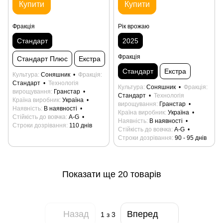
Купити
Купити
Фракція
Рік врожаю
Стандарт
2025
Фракція
Стандарт Плюс
Екстра
Стандарт
Екстра
Культура
Соняшник
Фракція
Стандарт
Технологія
Культура
Соняшник
Фракція
вирощування
Гранстар
Стандарт
Технологія
Країна виробник
Україна
вирощування
Гранстар
Наявність
В наявності
Країна виробник
Україна
Стійкість до вовчка
А-G
Наявність
В наявності
Строки дозрівання
110 днів
Стійкість до вовчка
А-G
Строки дозрівання
90 - 95 днів
Показати ще 20 товарів
Назад
Вперед
1
з 3