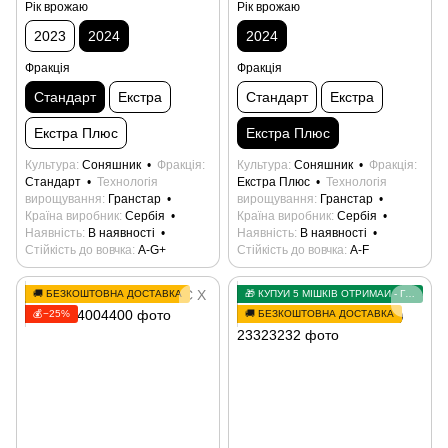
Рік врожаю
Рік врожаю
2023
2024
2024
Фракція
Фракція
Стандарт
Екстра
Стандарт
Екстра
Екстра Плюс
Екстра Плюс
Культура
Соняшник
Фракція
Культура
Соняшник
Фракція
Стандарт
Технологія
Екстра Плюс
Технологія
вирощування
Гранстар
вирощування
Гранстар
Країна виробник
Сербія
Країна виробник
Сербія
Наявність
В наявності
Наявність
В наявності
Стійкість до вовчка
А-G+
Стійкість до вовчка
А-F
🚚 БЕЗКОШТОВНА ДОСТАВКА
🎁 КУПУЙ 5 МІШКІВ ОТРИМАЙ - ГРАНСТАР У ПОДАРУНОК
💰−25%
🚚 БЕЗКОШТОВНА ДОСТАВКА