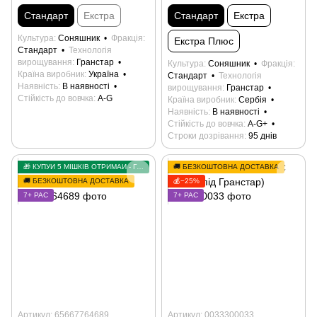
Стандарт
Екстра
Стандарт
Екстра
Культура
Соняшник
Фракція
Екстра Плюс
Стандарт
Технологія
вирощування
Гранстар
Культура
Соняшник
Фракція
Країна виробник
Україна
Стандарт
Технологія
Наявність
В наявності
вирощування
Гранстар
Стійкість до вовчка
А-G
Країна виробник
Сербія
Наявність
В наявності
Стійкість до вовчка
А-G+
Строки дозрівання
95 днів
🎁 КУПУЙ 5 МІШКІВ ОТРИМАЙ - ГРАНСТАР У ПОДАРУНОК
🚚 БЕЗКОШТОВНА ДОСТАВКА
🚚 БЕЗКОШТОВНА ДОСТАВКА
💰−25%
7+ РАС
7+ РАС
Артикул: 65667764689
Артикул: 0033300033