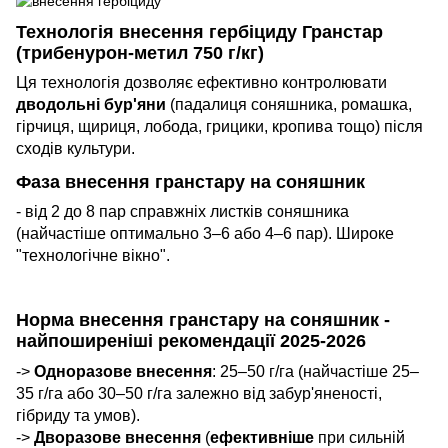
Технологія внесення гербіциду Гранстар
(трибенурон-метил 750 г/кг)
Ця технологія дозволяє ефективно контролювати
дводольні бур'яни
(падалиця соняшника, ромашка,
гірчиця, щириця, лобода, грицики, кропива тощо) після
сходів культури.
Фаза внесення гранстару на соняшник
- від 2 до 8 пар справжніх листків соняшника
(найчастіше оптимально 3–6 або 4–6 пар). Широке
"технологічне вікно".
Норма внесення гранстару на соняшник -
найпоширеніші рекомендації 2025-2026
->
Одноразове внесення
: 25–50 г/га (найчастіше 25–
35 г/га або 30–50 г/га залежно від забур'яненості,
гібриду та умов).
->
Дворазове внесення
(
ефективніше
при сильній