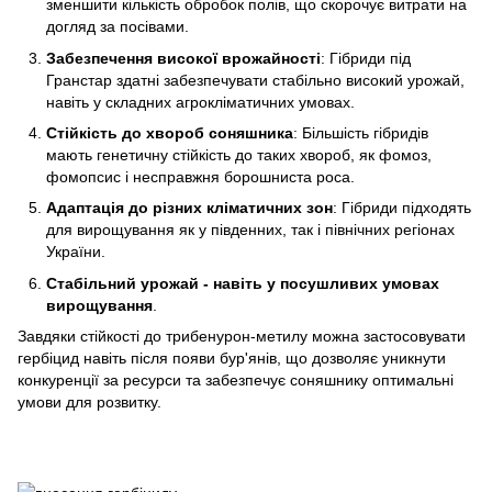
зменшити кількість обробок полів, що скорочує витрати на
догляд за посівами.
Забезпечення високої врожайності
: Гібриди під
Гранстар здатні забезпечувати стабільно високий урожай,
навіть у складних агрокліматичних умовах.
Стійкість до хвороб соняшника
: Більшість гібридів
мають генетичну стійкість до таких хвороб, як фомоз,
фомопсис і несправжня борошниста роса.
Адаптація до різних кліматичних зон
: Гібриди підходять
для вирощування як у південних, так і північних регіонах
України.
Стабільний урожай - навіть у посушливих умовах
вирощування
.
Завдяки стійкості до трибенурон-метилу можна застосовувати
гербіцид навіть після появи бур'янів, що дозволяє уникнути
конкуренції за ресурси та забезпечує соняшнику оптимальні
умови для розвитку.