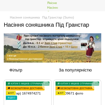
Насіння соняшника
Під Гранстар (Sumo)
Насіння соняшника Під Гранстар
Фільтр
За популярністю
🎁 КУПУЙ 5 МІШКІВ ОТРИМАЙ - ГРАНСТАР У ПОДАРУНОК
🎁 КУПУЙ 5 МІШКІВ ОТРИМАЙ - ГРАНСТАР У ПОДАРУНОК
🚚 БЕЗКОШТОВНА ДОСТАВКА
🚚 БЕЗКОШТОВНА ДОСТАВКА
🔥ХІТ
🔥ХІТ
ВІДЕО