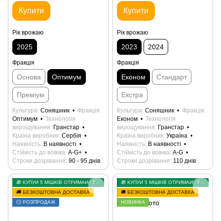
Купити
Купити
Рік врожаю
Рік врожаю
2025
2023
2024
Фракція
Фракція
Основа
Оптимум
Економ
Стандарт
Преміум
Екстра
Культура
Соняшник
Фракція
Культура
Соняшник
Фракція
Оптимум
Технологія
Економ
Технологія
вирощування
Гранстар
вирощування
Гранстар
Країна виробник
Сербія
Країна виробник
Україна
Наявність
В наявності
Наявність
В наявності
Стійкість до вовчка
А-G+
Стійкість до вовчка
А-G
Строки дозрівання
90 - 95 днів
Строки дозрівання
110 днів
🎁 КУПУЙ 5 МІШКІВ ОТРИМАЙ - ГРАНСТАР У ПОДАРУНОК
🎁 КУПУЙ 5 МІШКІВ ОТРИМАЙ - ГРАНСТАР У ПОДАРУНОК
🚚 БЕЗКОШТОВНА ДОСТАВКА
🚚 БЕЗКОШТОВНА ДОСТАВКА
🕒 РОЗПРОДАЖ
НОВИНКА