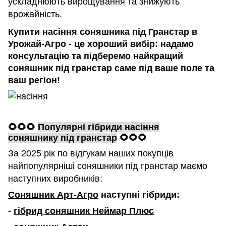
ускладнюють вирощування та знижують
врожайність.
Купити насіння соняшника під Гранстар в
Урожай-Агро - це хороший вибір: надамо
консультацію та підберемо найкращий
соняшник під гранстар саме під ваше поле та
ваш регіон!
🌻🌻🌻
Популярні гібриди насіння
соняшнику під гранстар
🌻🌻🌻
За 2025 рік по відгукам наших покупців
найпопулярніші соняшники під гранстар маємо
наступних виробників:
Соняшник Арт-Агро
наступні гібриди:
-
гібрид соняшник Неймар Плюс