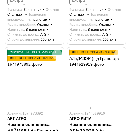
Екстра
Екстра
Культура
Соняшник
Фракція
Культура
Соняшник
Фракція
Стандарт
Технологія
Стандарт
Технологія
вирощування
Гранстар
вирощування
Гранстар
Країна виробник
Україна
Країна виробник
Україна
Наявність
В наявності
Наявність
В наявності
Стійкість до вовчка
А-G
Стійкість до вовчка
А-G
Строки дозрівання
105 днів
Строки дозрівання
108 днів
🎁 КУПУЙ 5 МІШКІВ ОТРИМАЙ - ГРАНСТАР У ПОДАРУНОК
🚚 БЕЗКОШТОВНА ДОСТАВКА
🚚 БЕЗКОШТОВНА ДОСТАВКА
3
Артикул: 1674973892
Артикул: 1944529919
АРТ-АГРО
АГРО-РИТМ
Насіння соняшника
Насіння соняшника
НЕЙМАР (під Гранстар)
АЛЬДАЗОР (під