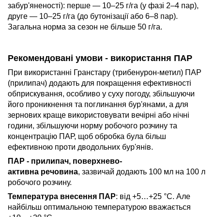
забур'яненості): перше — 10–25 г/га (у фазі 2–4 пар),
друге — 10–25 г/га (до бутонізації або 6–8 пар).
Загальна норма за сезон не більше 50 г/га.
Рекомендовані умови - використання ПАР
При використанні Гранстару (трибенурон-метил) ПАР
(прилипач) додають для покращення ефективності
обприскування, особливо у суху погоду, збільшуючи
його проникнення та поглинання бур'янами, а для
зернових краще використовувати вечірні або нічні
години, збільшуючи норму робочого розчину та
концентрацію ПАР, щоб обробка була більш
ефективною проти дводольних бур'янів.
ПАР - прилипач, поверхнево-
активна речовина
, зазвичай додають 100 мл на 100 л
робочого розчину.
Температура внесення ПАР
: від +5…+25 °C. Але
найбільш оптимальною температурою вважається