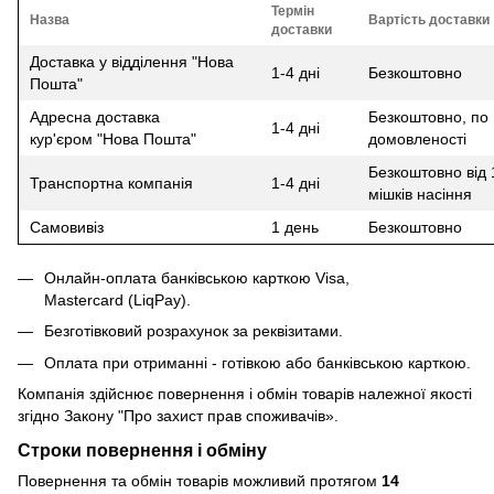
Термін
Назва
Вартість доставки
доставки
Доставка у відділення "Нова
1-4 дні
Безкоштовно
Пошта"
Адресна доставка
Безкоштовно, по
1-4 дні
кур'єром "Нова Пошта"
домовленості
Безкоштовно від 
Транспортна компанія
1-4 дні
мішків насіння
Самовивіз
1 день
Безкоштовно
Онлайн-оплата банківською карткою Visa,
Mastercard (LiqPay).
Безготівковий розрахунок за реквізитами.
Оплата при отриманні - готівкою або банківською карткою.
Компанія здійснює повернення і обмін товарів належної якості
згідно Закону
"Про захист прав споживачів»
.
Строки повернення і обміну
Повернення та обмін товарів можливий протягом
14