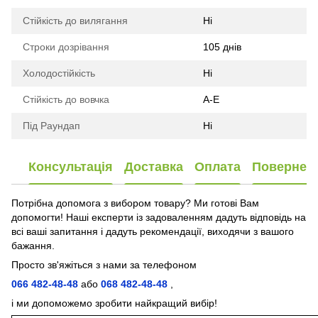
Стійкість до вилягання
Ні
Строки дозрівання
105 днів
Холодостійкість
Ні
Стійкість до вовчка
А-E
Під Раундап
Ні
Консультація
Доставка
Оплата
Повернен
Потрібна допомога з вибором товару? Ми готові Вам
допомогти! Наші експерти із задоваленням дадуть відповідь на
всі ваші запитання і дадуть рекомендації, виходячи з вашого
бажання.
Просто зв'яжіться з нами за телефоном
066 482-48-48
або
068 482-48-48
,
і ми допоможемо зробити найкращий вибір!