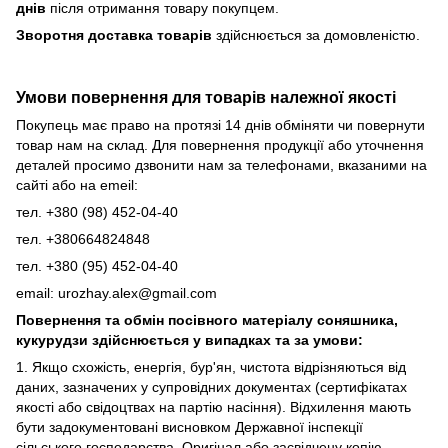
днів
після отримання товару покупцем.
Зворотня доставка товарів
здійснюється за домовленістю.
Умови повернення для товарів належної якості
Покупець має право на протязі 14 днів обміняти чи повернути
товар нам на склад. Для повернення продукції або уточнення
деталей просимо дзвонити нам за телефонами, вказаними на
сайті або на emeil:
тел. +380 (98) 452-04-40
тел. +380664824848
тел. +380 (95) 452-04-40
email: urozhay.alex@gmail.com
Повернення та обмін посівного матеріалу соняшника,
кукурудзи здійснюється у випадках та за умови:
1. Якщо схожість, енергія, бур'ян, чистота відрізняються від
даних, зазначених у супровідних документах (сертифікатах
якості або свідоцтвах на партію насіння). Відхилення мають
бути задокументовані висновком Державної інспекції
сільського господарства. Оригінал або засвідчену копію