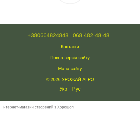
+380664824848
068 482-48-48
Контакти
Повна версія сайту
Мапа сайту
© 2026 УРОЖАЙ-АГРО
Укр
Рус
Інтернет-магазин створений з Хорошоп