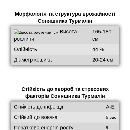
Морфологія та структура врожайності
Соняшника Турмалін
Висота
165-180
рослини
см
Олійність
44 %
Діаметр кошика
20-24 см
Стійкість до хвороб та стресових
факторів
Соняшника Турмалін
Стійкість до інфекції
A-Е
Стійкий до вовчка
5 рас
Початкова енергія росту
9