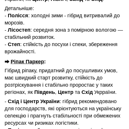
Детальніше:
-
Полісся
: холодні зими - гібрид витривалий до
морозів.
-
Лісостеп
: середня зона з помірною вологою —
стабільний розвиток.
-
Степ
: стійкість до посухи і спеки, збереження
врожайності.
Ріпак Паркер
:
⮕
Гібрид ріпаку, придатний до посушливих умов,
має швидкий старт розвитку, стійкість до
розтріскування і стабільно проростає у таких
регіонах, як
Південь
,
Центр
та
Схід
Укрраїни.
-
Схід і Центр України
: гібрид рекомендовано
для господарств, які орієнтуються на українську
селекцію і прагнуть стабільності при обмежених
ресурсах чи ризиках логістики.