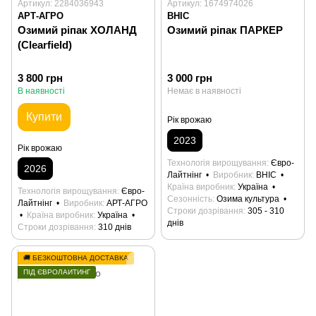
Артикул: 2284036943
Артикул: 1674974026
АРТ-АГРО
ВНІС
Озимий ріпак ХОЛАНД
Озимий ріпак ПАРКЕР
(Clearfield)
3 800 грн
3 000 грн
В наявності
Немає в наявності
Купити
Рік врожаю
2023
Рік врожаю
Технологія вирощування
Євро-
2026
Лайтнінг
Виробник
ВНІС
Країна виробник
Україна
Технологія вирощування
Євро-
Сезонність
Озима культура
Лайтнінг
Виробник
АРТ-АГРО
Строки дозрівання
305 - 310
Країна виробник
Україна
днів
Строки дозрівання
310 днів
🚚 БЕЗКОШТОВНА ДОСТАВКА
ПІД ЄВРОЛАЙТИНГ