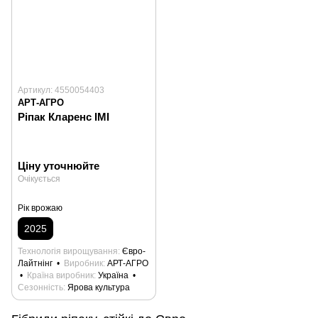
Артикул: 4550054403
АРТ-АГРО
Ріпак Кларенс ІМІ
Ціну уточнюйте
Очікується
Рік врожаю
2025
Технологія вирощування
Євро-
Лайтнінг
Виробник
АРТ-АГРО
Країна виробник
Україна
Сезонність
Ярова культура