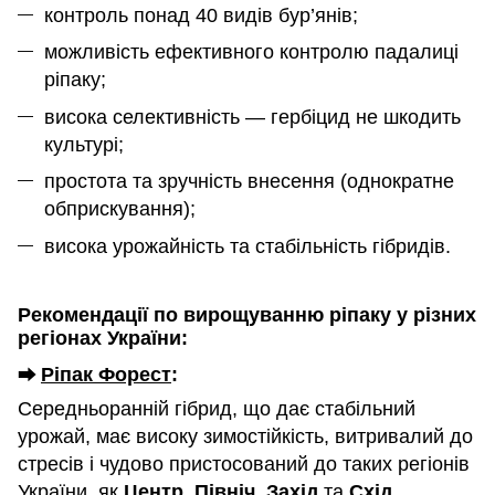
контроль понад 40 видів бур’янів;
можливість ефективного контролю падалиці
ріпаку;
висока селективність — гербіцид не шкодить
культурі;
простота та зручність внесення (однократне
обприскування);
висока урожайність та стабільність гібридів.
Рекомендації по вирощуванню ріпаку у різних
регіонах України:
Ріпак Форест
:
⮕
Середньоранній гібрид, що дає стабільний
урожай, має високу зимостійкість, витривалий до
стресів і чудово пристосований до таких регіонів
України, як
Центр
,
Північ
,
Захід
та
Схід
.