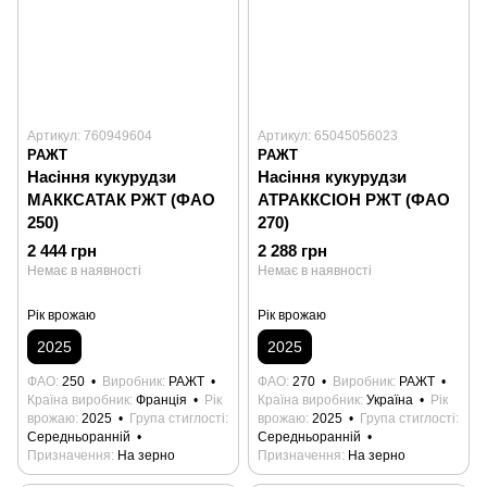
Артикул: 760949604
Артикул: 65045056023
РАЖТ
РАЖТ
Насіння кукурудзи
Насіння кукурудзи
МАККСАТАК РЖТ (ФАО
АТРАККСІОН РЖТ (ФАО
250)
270)
2 444 грн
2 288 грн
Немає в наявності
Немає в наявності
Рік врожаю
Рік врожаю
2025
2025
ФАО
250
Виробник
РАЖТ
ФАО
270
Виробник
РАЖТ
Країна виробник
Франція
Рік
Країна виробник
Україна
Рік
врожаю
2025
Група стиглості
врожаю
2025
Група стиглості
Середньоранній
Середньоранній
Призначення
На зерно
Призначення
На зерно