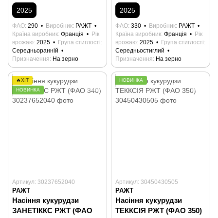
2025
2025
ФАО
290
Виробник
РАЖТ
ФАО
330
Виробник
РАЖТ
Країна виробник
Франція
Рік
Країна виробник
Франція
Рік
врожаю
2025
Група стиглості
врожаю
2025
Група стиглості
Середньоранній
Середньостиглий
Призначення
На зерно
Призначення
На зерно
🔥ХІТ
НОВИНКА
НОВИНКА
Артикул: 30237652040
Артикул: 30450430505
РАЖТ
РАЖТ
Насіння кукурудзи
Насіння кукурудзи
ЗАНЕТІККС РЖТ (ФАО
ТЕККСІЯ РЖТ (ФАО 350)