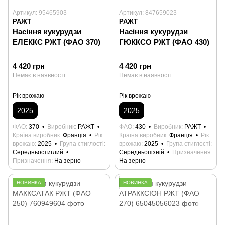
Артикул: 95465903
Артикул: 847659023
РАЖТ
РАЖТ
Насіння кукурудзи
Насіння кукурудзи
ЕЛЕККС РЖТ (ФАО 370)
ГЮККСО РЖТ (ФАО 430)
4 420 грн
4 420 грн
Немає в наявності
Немає в наявності
Рік врожаю
Рік врожаю
2025
2025
ФАО
370
Виробник
РАЖТ
ФАО
430
Виробник
РАЖТ
Країна виробник
Франція
Рік
Країна виробник
Франція
Рік
врожаю
2025
Група стиглості
врожаю
2025
Група стиглості
Середньостиглий
Середньопізній
Призначення
Призначення
На зерно
На зерно
НОВИНКА
НОВИНКА