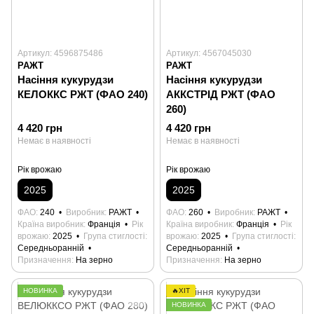
Артикул: 4596875486
Артикул: 4567045030
РАЖТ
РАЖТ
Насіння кукурудзи
Насіння кукурудзи
КЕЛОККС РЖТ (ФАО 240)
АККСТРІД РЖТ (ФАО
260)
4 420 грн
4 420 грн
Немає в наявності
Немає в наявності
Рік врожаю
Рік врожаю
2025
2025
ФАО
240
Виробник
РАЖТ
ФАО
260
Виробник
РАЖТ
Країна виробник
Франція
Рік
Країна виробник
Франція
Рік
врожаю
2025
Група стиглості
врожаю
2025
Група стиглості
Середньоранній
Середньоранній
Призначення
На зерно
Призначення
На зерно
НОВИНКА
🔥ХІТ
НОВИНКА