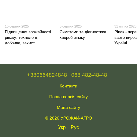
15 серпня 2025
5 серпня 2025
31 липня 2025
Підвищення врожайності
Симптоми та діагностика
Ріпак - пер
ріпаку: технології,
хвороб ріпаку
варто вирощ
добрива, захист
Україні
+380664824848
068 482-48-48
Контакти
Повна версія сайту
Мапа сайту
© 2026 УРОЖАЙ-АГРО
Укр
Рус