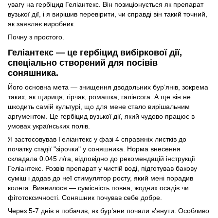
увагу на гербіцид Геліантекс. Він позиціонується як препарат
вузької дії, і я вирішив перевірити, чи справді він такий точний,
як заявляє виробник.
Почну з простого.
Геліантекс — це гербіцид вибіркової дії,
спеціально створений для посівів
соняшника.
Його основна мета — знищення дводольних бур’янів, зокрема
таких, як щириця, гірчак, ромашка, галінсога. А ще він не
шкодить самій культурі, що для мене стало вирішальним
аргументом. Це гербіцид вузької дії, який чудово працює в
умовах українських полів.
Я застосовував Геліантекс у фазі 4 справжніх листків до
початку стадії "зірочки" у соняшника. Норма внесення
складала 0.045 л/га, відповідно до рекомендацій інструкції
Геліантекс. Розвів препарат у чистій воді, підготував бакову
суміш і додав до неї стимулятор росту, який мені порадив
колега. Виявилося — сумісність повна, жодних осадів чи
фітотоксичності. Соняшник почував себе добре.
Через 5-7 днів я побачив, як бур’яни почали в’янути. Особливо