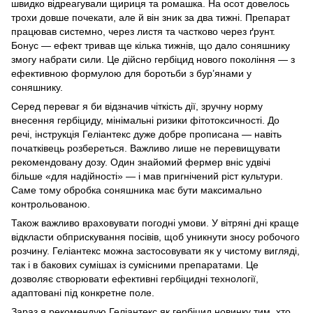
швидко відреагували щириця та ромашка. На осот довелось
трохи довше почекати, але й він зник за два тижні. Препарат
працював системно, через листя та частково через ґрунт.
Бонус — ефект тривав ще кілька тижнів, що дало соняшнику
змогу набрати сили. Це дійсно гербіцид нового покоління — з
ефективною формулою для боротьби з бур’янами у
соняшнику.
Серед переваг я би відзначив чіткість дії, зручну норму
внесення гербіциду, мінімальні ризики фітотоксичності. До
речі, інструкція Геліантекс дуже добре прописана — навіть
початківець розбереться. Важливо лише не перевищувати
рекомендовану дозу. Один знайомий фермер вніс удвічі
більше «для надійності» — і мав пригнічений ріст культури.
Саме тому обробка соняшника має бути максимально
контрольованою.
Також важливо враховувати погодні умови. У вітряні дні краще
відкласти обприскування посівів, щоб уникнути зносу робочого
розчину. Геліантекс можна застосовувати як у чистому вигляді,
так і в бакових сумішах із сумісними препаратами. Це
дозволяє створювати ефективні гербіцидні технології,
адаптовані під конкретне поле.
Зараз я рекомендую Геліантекс як гербіцид новинку тим, хто