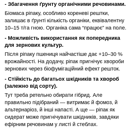
- Збагачення ґрунту органічними речовинами.
Біомаса ріпаку, особливо кореневі рештки,
залишає в ґрунті кількість органіки, еквівалентну
10–15 т/га гною. Органіка сама “працює” на поле.
- Можливість використання як попередника
для зернових культур.
Після ріпаку пшениця найчастіше дає +10–30 %
врожайності. На додачу, ріпак пригнічує хвороби
зернових через біофумігаційний ефект решток.
- Стійкість до багатьох шкідників та хвороб
(залежно від сорту).
Тут треба ретельно обирати гібрид. Але
правильно підібраний — витримає й фомоз, й
альтернаріоз, й інші напасті. А ще — ріпак як
сидерат може пригнічувати шкідників, завдяки
ефірним речовинам у листі й стеблах.