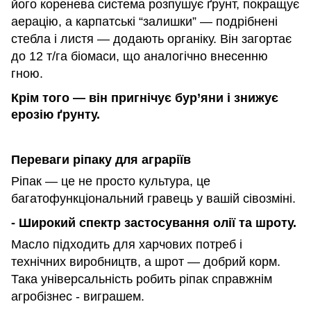
його коренева система розпушує ґрунт, покращує
аерацію, а карпатські “залишки” — подрібнені
стебла і листя — додають органіку. Він загортає
до 12 т/га біомаси, що аналогічно внесенню
гною.
Крім того — він пригнічує бур’яни і знижує
ерозію ґрунту.
Переваги ріпаку для аграріїв
Ріпак — це не просто культура, це
багатофункціональний гравець у вашій сівозміні.
- Широкий спектр застосування олії та шроту.
Масло підходить для харчових потреб і
технічних виробництв, а шрот — добрий корм.
Така універсальність робить ріпак справжнім
агробізнес - виграшем.