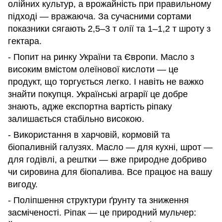
олійних культур, а врожайність при правильному
підході — вражаюча. За сучасними сортами
показники сягають 2,5–3 т олії та 1–1,2 т шроту з
гектара.
- Попит на ринку України та Європи. Масло з
високим вмістом олеїнової кислоти — це
продукт, що торгується легко. І навіть не важко
знайти покупця. Українські аграрії це добре
знають, адже експортна вартість ріпаку
залишається стабільно високою.
- Використання в харчовій, кормовій та
біопаливній галузях. Масло — для кухні, шрот —
для годівлі, а рештки — вже природне добриво
чи сировина для біопалива. Все працює на вашу
вигоду.
- Поліпшення структури ґрунту та зниження
засміченості. Ріпак — це природний мульчер: