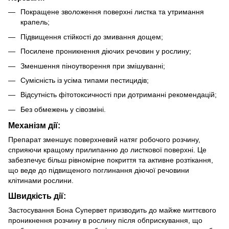
Покращене зволоження поверхні листка та утримання
крапель;
Підвищення стійкості до змивання дощем;
Посилене проникнення діючих речовин у рослину;
Зменшення піноутворення при змішуванні;
Сумісність із усіма типами пестицидів;
Відсутність фітотоксичності при дотриманні рекомендацій;
Без обмежень у сівозміні.
Механізм дії:
Препарат зменшує поверхневий натяг робочого розчину,
сприяючи кращому прилипанню до листкової поверхні. Це
забезпечує більш рівномірне покриття та активне розтікання,
що веде до підвищеного поглинання діючої речовини
клітинами рослини.
Швидкість дії:
Застосування Бона Супервет призводить до майже миттєвого
проникнення розчину в рослину після обприскування, що