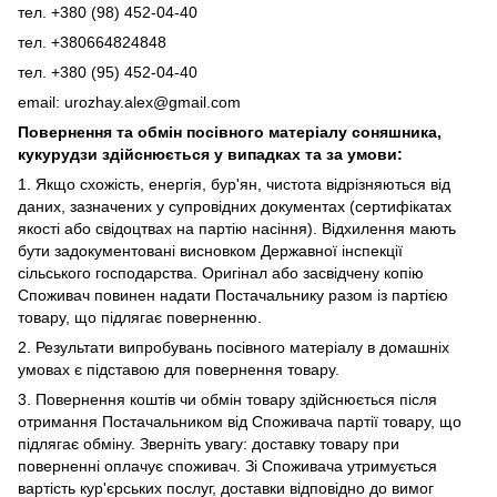
тел. +380 (98) 452-04-40
тел. +380664824848
тел. +380 (95) 452-04-40
email: urozhay.alex@gmail.com
Повернення та обмін посівного матеріалу соняшника,
кукурудзи здійснюється у випадках та за умови:
1. Якщо схожість, енергія, бур'ян, чистота відрізняються від
даних, зазначених у супровідних документах (сертифікатах
якості або свідоцтвах на партію насіння). Відхилення мають
бути задокументовані висновком Державної інспекції
сільського господарства. Оригінал або засвідчену копію
Споживач повинен надати Постачальнику разом із партією
товару, що підлягає поверненню.
2. Результати випробувань посівного матеріалу в домашніх
умовах є підставою для повернення товару.
3. Повернення коштів чи обмін товару здійснюється після
отримання Постачальником від Споживача партії товару, що
підлягає обміну. Зверніть увагу: доставку товару при
поверненні оплачує споживач. Зі Споживача утримується
вартість кур'єрських послуг, доставки відповідно до вимог