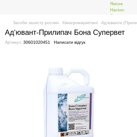
Засоби захисту рослин
Хімагромаркетинг
Ад’юванти (Прили
Ад'ювант-Прилипач Бона Супервет
Артикул:
30601020451
Написати відгук