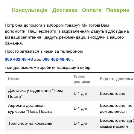
Консультація
Доставка
Оплата
Повернен
Потрібна допомога з вибором товару? Ми готові Вам
допомогти! Наші експерти із задоваленням дадуть відповідь на
всі ваші запитання і дадуть рекомендації, виходячи з вашого
бажання.
Просто зв'яжіться з нами за телефоном
066 482-48-48
або
068 482-48-48
,
і ми допоможемо зробити найкращий вибір!
Термін
Назва
Вартість доставки
доставки
Доставка у відділення "Нова
1-4 дні
Безкоштовно
Пошта"
Адресна доставка
Безкоштовно, по
1-4 дні
кур'єром "Нова Пошта"
домовленості
Безкоштовно від 
Транспортна компанія
1-4 дні
мішків насіння