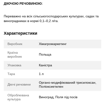
ДІЮЧОЮ РЕЧОВИНОЮ:
Переважно на всіх сільськогосподарських культурах, садах та
виноградниках в нормі 0,1–0,2 л/га.
Характеристики
Виробник
Хімагромаркетинг
Країна
Польща
виробник
Упаковка
Каністра
Тара
1 л
Органо-модифікований трисилоксан,
Діючі речовини
Поліоксиетилен
Оброблювана
Виноград, Поля під посів
культура