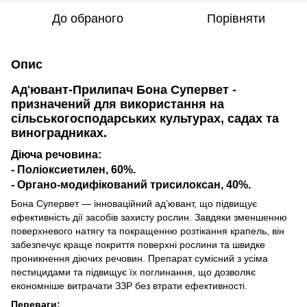
До обраного
Порівняти
Опис
Ад'ювант-Прилипач Бона Супервет -
призначений для використання на
сільськогосподарських культурах, садах та
виноградниках.
Діюча речовина:
- Поліоксиетилен, 60%.
- Органо-модифікований трисилоксан, 40%.
Бона Супервет — інноваційний ад’ювант, що підвищує
ефективність дії засобів захисту рослин. Завдяки зменшенню
поверхневого натягу та покращенню розтікання крапель, він
забезпечує краще покриття поверхні рослини та швидке
проникнення діючих речовин. Препарат сумісний з усіма
пестицидами та підвищує їх поглинання, що дозволяє
економніше витрачати ЗЗР без втрати ефективності.
Переваги: