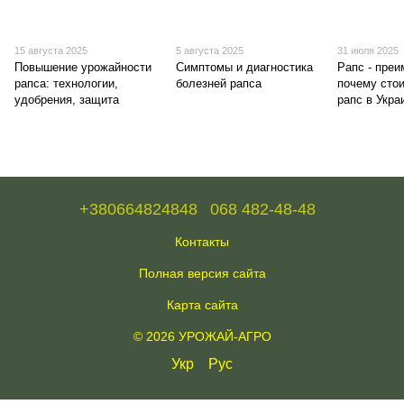
15 августа 2025
5 августа 2025
31 июля 2025
Повышение урожайности
Симптомы и диагностика
Рапс - пре
рапса: технологии,
болезней рапса
почему сто
удобрения, защита
рапс в Укра
+380664824848
068 482-48-48
Контакты
Полная версия сайта
Карта сайта
© 2026 УРОЖАЙ-АГРО
Укр
Рус