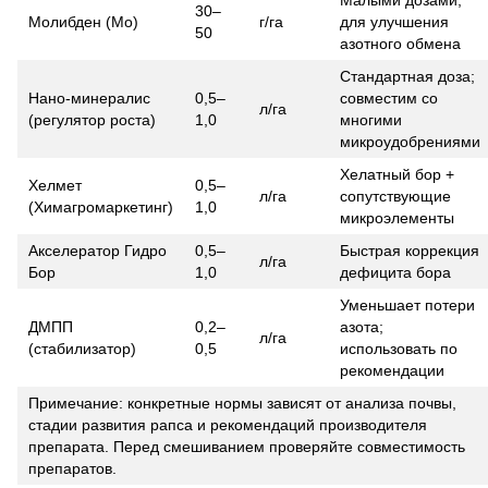
30–
Молибден (Mo)
г/га
для улучшения
50
азотного обмена
Стандартная доза;
Нано-минералис
0,5–
совместим со
л/га
(регулятор роста)
1,0
многими
микроудобрениями
Хелатный бор +
Хелмет
0,5–
л/га
сопутствующие
(Химагромаркетинг)
1,0
микроэлементы
Акселератор Гидро
0,5–
Быстрая коррекция
л/га
Бор
1,0
дефицита бора
Уменьшает потери
ДМПП
0,2–
азота;
л/га
(стабилизатор)
0,5
использовать по
рекомендации
Примечание: конкретные нормы зависят от анализа почвы,
стадии развития рапса и рекомендаций производителя
препарата. Перед смешиванием проверяйте совместимость
препаратов.