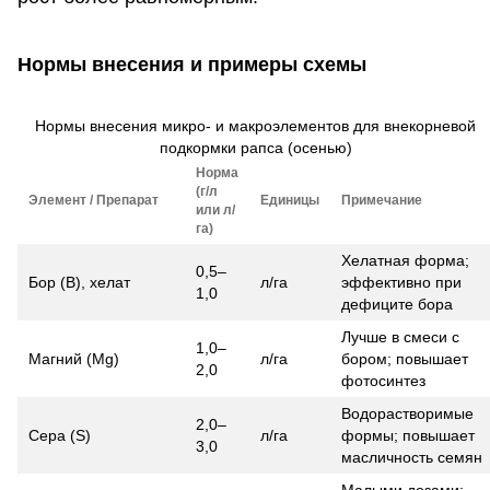
Нормы внесения и примеры схемы
Нормы внесения микро- и макроэлементов для внекорневой
подкормки рапса (осенью)
Норма
(г/л
Элемент / Препарат
Единицы
Примечание
или л/
га)
Хелатная форма;
0,5–
Бор (B), хелат
л/га
эффективно при
1,0
дефиците бора
Лучше в смеси с
1,0–
Магний (Mg)
л/га
бором; повышает
2,0
фотосинтез
Водорастворимые
2,0–
Сера (S)
л/га
формы; повышает
3,0
масличность семян
Малыми дозами;