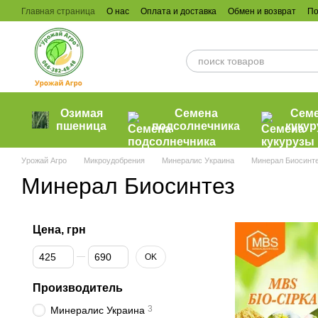
Перейти к основному контенту
Главная страница
О нас
Оплата и доставка
Обмен и возврат
По
Озимая
Семена
Сем
пшеница
подсолнечника
куку
Урожай Агро
Микроудобрения
Минералис Украина
Минерал Биосинт
Минерал Биосинтез
Цена, грн
От Цена, грн
До Цена, грн
OK
Производитель
3
Минералис Украина