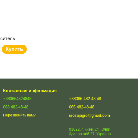
ситель
Купить
Контактная информация
+380664824848
+38066 482-48-48
068 482-48-48
066 482-48-48
urozajagro@gmail.com
Перезвонить вам?
03022, г. Киев, ул. Юлии
Здановской 27, Украина