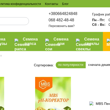
литика конфиденциальности
Контакты
Блог
+380664824848
График ра
068 482-48-48
Пн - Пт:
0
Сб - Вс:
0
Перезвонить вам?
ена
Семена
Семена
Семена
рузы
рапса
сои
свеклы
ез
по популярности
сначала деше
Сортировка: