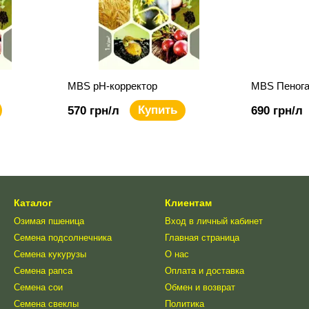
MBS pH-корректор
MBS Пенога
Купить
570 грн/л
690 грн/л
Каталог
Клиентам
Озимая пшеница
Вход в личный кабинет
Семена подсолнечника
Главная страница
Семена кукурузы
О нас
Семена рапса
Оплата и доставка
Семена сои
Обмен и возврат
Семена свеклы
Политика