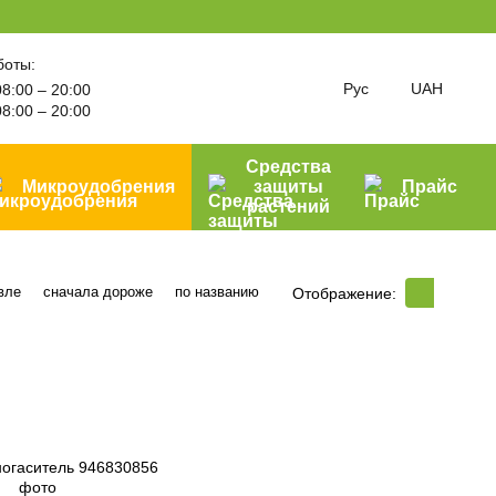
боты:
Рус
UAH
8:00 – 20:00
8:00 – 20:00
Средства
Микроудобрения
защиты
Прайс
растений
вле
сначала дороже
по названию
Отображение: