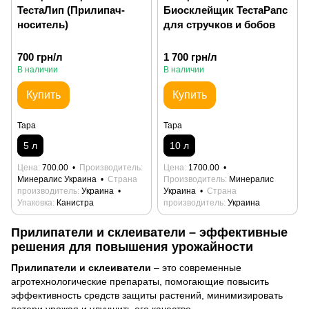
ТестаЛип (Прилипач-
Биосклейщик ТестаРапс
носитель)
для стручков и бобов
700 грн/л
1 700 грн/л
В наличии
В наличии
Купить
Купить
Тара
Тара
5 л
10 л
Цена
700.00
Производитель
Цена
1700.00
Минералис Украина
Страна
Производитель
Минералис
производитель
Украина
Украина
Страна
Упаковка
Канистра
производитель
Украина
Прилипатели и склеиватели – эффективные
решения для повышения урожайности
Прилипатели и склеиватели
– это современные
агротехнологические препараты, помогающие повысить
эффективность средств защиты растений, минимизировать
потери урожая и улучшить его качество.