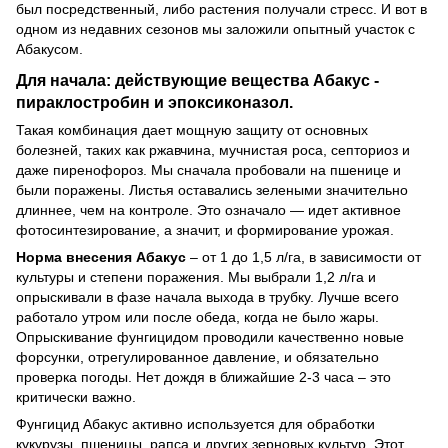
был посредственный, либо растения получали стресс. И вот в
одном из недавних сезонов мы заложили опытный участок с
Абакусом.
Для начала: действующие вещества Абакус -
пираклостробин и эпоксиконазол.
Такая комбинация дает мощную защиту от основных
болезней, таких как ржавчина, мучнистая роса, септориоз и
даже пиренофороз. Мы сначала пробовали на пшенице и
были поражены. Листья оставались зелеными значительно
длиннее, чем на контроле. Это означало — идет активное
фотосинтезирование, а значит, и формирование урожая.
Норма внесения Абакус
– от 1 до 1,5 л/га, в зависимости от
культуры и степени поражения. Мы выбрали 1,2 л/га и
опрыскивали в фазе начала выхода в трубку. Лучше всего
работало утром или после обеда, когда не было жары.
Опрыскивание фунгицидом проводили качественно новые
форсунки, отрегулированное давление, и обязательно
проверка погоды. Нет дождя в ближайшие 2-3 часа – это
критически важно.
Фунгицид Абакус активно используется для обработки
кукурузы, пшеницы, рапса и других зерновых культур. Этот