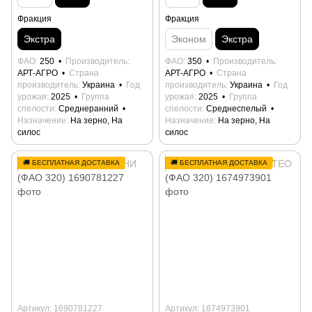
Фракция
Фракция
Экстра
Эконом
Экстра
ФАО
250
Производитель
ФАО
350
Производитель
АРТ-АГРО
Страна
АРТ-АГРО
Страна
производитель
Украина
Год
производитель
Украина
Год
урожая
2025
Группа
урожая
2025
Группа
спелости
Среднеранний
спелости
Среднеспелый
Назначение
На зерно, На
Назначение
На зерно, На
силос
силос
🚚 БЕСПЛАТНАЯ ДОСТАВКА
🚚 БЕСПЛАТНАЯ ДОСТАВКА
Артикул: 1690781227
Артикул: 1674973901