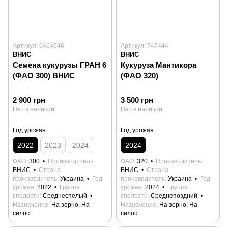
Артикул: 6464646
Артикул: 747444
ВНИС
ВНИС
Семена кукурузы ГРАН 6
Кукуруза Мантикора
(ФАО 300) ВНИС
(ФАО 320)
2 900 грн
3 500 грн
Нет в наличии
Нет в наличии
Год урожая
Год урожая
2022
2023
2024
2024
ФАО
300
Производитель
ФАО
320
Производитель
ВНИС
Страна
ВНИС
Страна
производитель
Украина
Год
производитель
Украина
Год
урожая
2022
Группа
урожая
2024
Группа
спелости
Среднеспелый
спелости
Среднепоздний
Назначение
На зерно, На
Назначение
На зерно, На
силос
силос