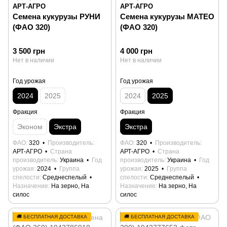
АРТ-АГРО
АРТ-АГРО
Семена кукурузы РУНИ
Семена кукурузы МАТЕО
(ФАО 320)
(ФАО 320)
3 500 грн
4 000 грн
Нет в наличии
Нет в наличии
Год урожая
Год урожая
2024
2025
2024
2025
Фракция
Фракция
Эконом
Экстра
Экстра
ФАО
320
Производитель
ФАО
320
Производитель
АРТ-АГРО
Страна
АРТ-АГРО
Страна
производитель
Украина
Год
производитель
Украина
Год
урожая
2024
Группа
урожая
2025
Группа
спелости
Среднеспелый
спелости
Среднеспелый
Назначение
На зерно, На
Назначение
На зерно, На
силос
силос
🚚 БЕСПЛАТНАЯ ДОСТАВКА
🚚 БЕСПЛАТНАЯ ДОСТАВКА