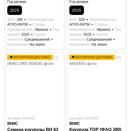
Год урожая
Год урожая
2025
2025
ФАО
280
Производитель
ФАО
320
Производитель
АГРО-РИТМ
Страна
АГРО-РИТМ
Страна
производитель
Украина
Год
производитель
Украина
Год
урожая
2025
Группа
урожая
2025
Группа
спелости
Среднеранний
спелости
Среднеранний
Назначение
На зерно
Назначение
На зерно
🚚 БЕСПЛАТНАЯ ДОСТАВКА
🚚 БЕСПЛАТНАЯ ДОСТАВКА
Артикул: 454545
Артикул: 4444555
ВНИС
ВНИС
Семена кукурузы ВН 63
Кукуруза ТОР (ФАО 280)