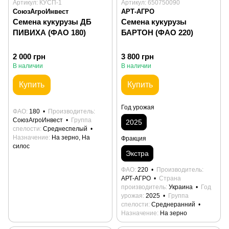
Артикул: КУСП-1
Артикул: 650750090
СоюзАгроИнвест
АРТ-АГРО
Семена кукурузы ДБ
Семена кукурузы
ПИВИХА (ФАО 180)
БАРТОН (ФАО 220)
2 000 грн
3 800 грн
В наличии
В наличии
Купить
Купить
Год урожая
ФАО
180
Производитель
СоюзАгроИнвест
Группа
2025
спелости
Среднеспелый
Назначение
На зерно, На
Фракция
силос
Экстра
ФАО
220
Производитель
АРТ-АГРО
Страна
производитель
Украина
Год
урожая
2025
Группа
спелости
Среднеранний
Назначение
На зерно