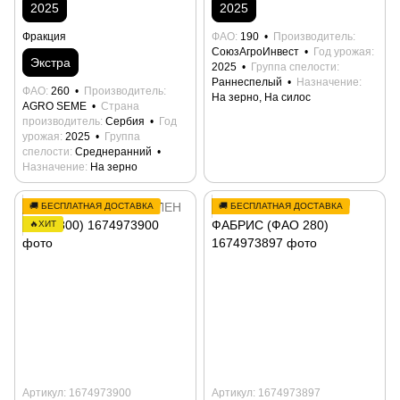
2025
2025
Фракция
ФАО
190
Производитель
СоюзАгроИнвест
Год урожая
Экстра
2025
Группа спелости
Раннеспелый
Назначение
ФАО
260
Производитель
На зерно, На силос
AGRO SEME
Страна
производитель
Сербия
Год
урожая
2025
Группа
спелости
Среднеранний
Назначение
На зерно
🚚 БЕСПЛАТНАЯ ДОСТАВКА
🚚 БЕСПЛАТНАЯ ДОСТАВКА
🔥ХИТ
Артикул: 1674973900
Артикул: 1674973897