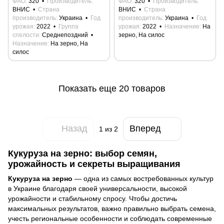
ФАО
320
Производитель
ФАО
320
Производитель
ВНИС
Страна
ВНИС
Страна
производитель
Украина
Год
производитель
Украина
Год
урожая
2022
Группа
урожая
2022
Назначение
На
спелости
Среднепоздний
зерно, На силос
Назначение
На зерно, На
силос
Показать еще 20 товаров
Назад
Вперед
1
из 2
Кукуруза на зерно: выбор семян,
урожайность и секреты выращивания
Кукуруза на зерно
— одна из самых востребованных культур
в Украине благодаря своей универсальности, высокой
урожайности и стабильному спросу. Чтобы достичь
максимальных результатов, важно правильно выбрать семена,
учесть региональные особенности и соблюдать современные