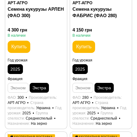
АРТ-АГРО
АРТ-АГРО
Семена кукурузы АРЛЕН
Семена кукурузы
(ФАО 300)
ФАБРИС (ФАО 280)
4 300 грн
4 150 грн
В наличии
В наличии
Купить
Купить
Год урожая
Год урожая
2025
2025
Фракция
Фракция
Эконом
Экстра
Эконом
Экстра
ФАО
300
Производитель
ФАО
280
Производитель
АРТ-АГРО
Страна
АРТ-АГРО
Страна
производитель
Украина
Год
производитель
Украина
Год
урожая
2025
Группа
урожая
2025
Группа
спелости
Среднеспелый
спелости
Среднеспелый
Назначение
На зерно
Назначение
На зерно
🚚 БЕСПЛАТНАЯ ДОСТАВКА
🚚 БЕСПЛАТНАЯ ДОСТАВКА