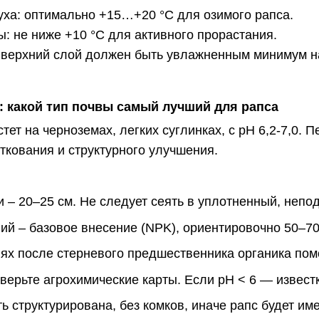
уха: оптимально +15…+20 °C для озимого рапса.
ы: не ниже +10 °C для активного прорастания.
 верхний слой должен быть увлажненным минимум на
: какой тип почвы самый лучший для рапса
стет на черноземах, легких суглинках, с рН 6,2-7,0.
сткования и структурного улучшения.
и – 20–25 см. Не следует сеять в уплотненный, непо
й – базовое внесение (NPK), ориентировочно 50–70 к
лях после стерневого предшественника органика пом
оверьте агрохимические карты. Если рН < 6 — извест
ь структурирована, без комков, иначе рапс будет им