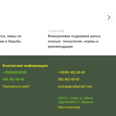
7 июля 2025
пса, меры их
Внекорневая подкормка рапса
ки и борьбы
осенью: технология, нормы и
рекомендации
Контактная информация
+380664824848
+38066 482-48-48
068 482-48-48
066 482-48-48
urozajagro@gmail.com
Перезвонить вам?
03022, г. Киев, ул. Юлии
Здановской 27, Украина
Карта проезда