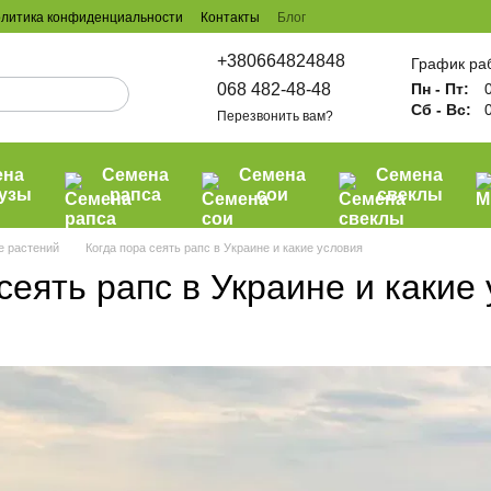
литика конфиденциальности
Контакты
Блог
+380664824848
График ра
068 482-48-48
Пн - Пт:
0
Сб - Вс:
0
Перезвонить вам?
ена
Семена
Семена
Семена
рузы
рапса
сои
свеклы
е растений
Когда пора сеять рапс в Украине и какие условия
сеять рапс в Украине и какие