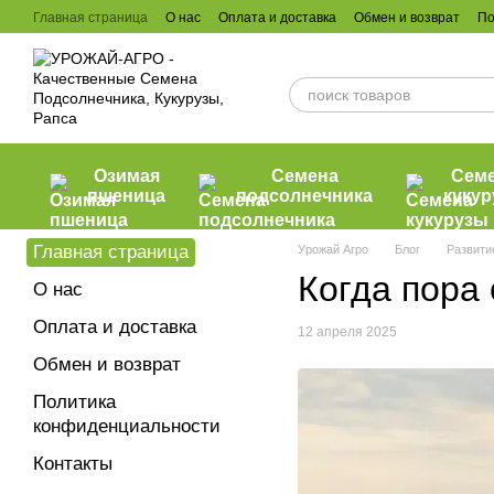
Перейти к основному контенту
Главная страница
О нас
Оплата и доставка
Обмен и возврат
По
Озимая
Семена
Сем
пшеница
подсолнечника
куку
Главная страница
Урожай Агро
Блог
Развити
Когда пора 
О нас
Оплата и доставка
12 апреля 2025
Обмен и возврат
Политика
конфиденциальности
Контакты