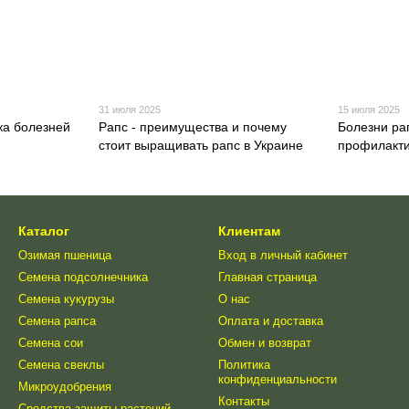
31 июля 2025
15 июля 2025
ка болезней
Рапс - преимущества и почему
Болезни ра
стоит выращивать рапс в Украине
профилакти
Каталог
Клиентам
Озимая пшеница
Вход в личный кабинет
Семена подсолнечника
Главная страница
Семена кукурузы
О нас
Семена рапса
Оплата и доставка
Семена сои
Обмен и возврат
Семена свеклы
Политика
конфиденциальности
Микроудобрения
Контакты
Средства защиты растений