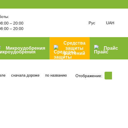
боты:
Рус
UAH
8:00 – 20:00
8:00 – 20:00
Средства
Микроудобрения
защиты
Прайс
растений
вле
сначала дороже
по названию
Отображение: