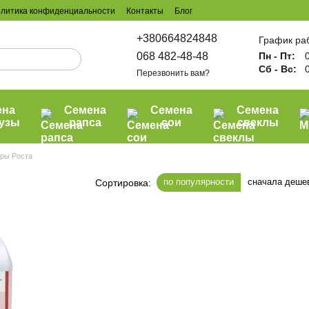
литика конфиденциальности
Контакты
Блог
+380664824848
График ра
068 482-48-48
Пн - Пт:
0
Сб - Вс:
0
Перезвонить вам?
ена
Семена
Семена
Семена
рузы
рапса
сои
свеклы
оры Роста
по популярности
сначала деше
Сортировка: