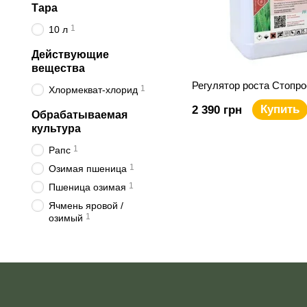
Тара
1
10 л
Действующие
вещества
Регулятор роста Стопро
1
Хлормекват-хлорид
Купить
2 390 грн
Обрабатываемая
культура
1
Рапс
1
Озимая пшеница
1
Пшеница озимая
Ячмень яровой /
1
озимый