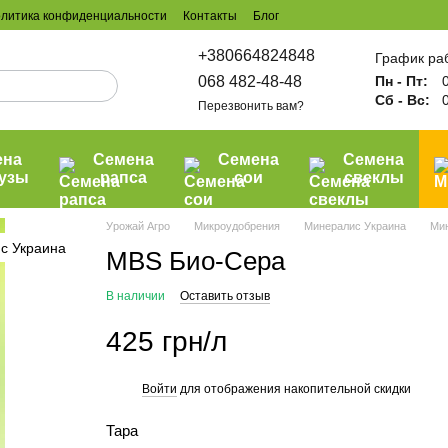
литика конфиденциальности
Контакты
Блог
+380664824848
График ра
068 482-48-48
Пн - Пт:
0
Сб - Вс:
0
Перезвонить вам?
ена
Семена
Семена
Семена
рузы
рапса
сои
свеклы
Урожай Агро
Микроудобрения
Минералис Украина
Мин
MBS Био-Сера
В наличии
Оставить отзыв
425 грн/л
Войти
для отображения накопительной скидки
%
Тара