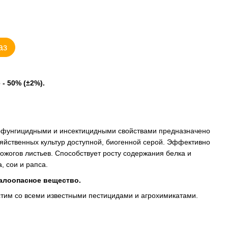
аз
- 50% (±2%).
офунгицидными и инсектицидными свойствами предназначено
яйственных культур доступной, биогенной серой. Эффективно
ожогов листьев. Способствует росту содержания белка и
 сои и рапса.
Малоопасное вещество.
тим со всеми известными пестицидами и агрохимикатами.