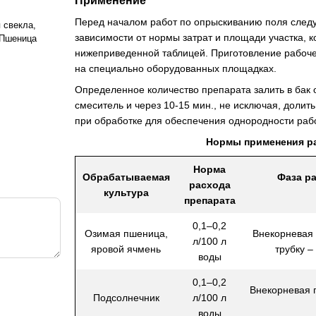
Применение
Перед началом работ по опрыскиванию поля следу
 свекла,
зависимости от нормы затрат и площади участка, 
 Пшеница
нижеприведенной таблицей. Приготовление рабочег
на специально оборудованных площадках.
Определенное количество препарата залить в бак 
смеситель и через 10-15 мин., не исключая, доли
при обработке для обеспечения однородности рабо
Нормы применения р
Норма
Обрабатываемая
Фаза ра
расхода
культура
препарата
0,1–0,2
Озимая пшеница,
Внекорневая 
л/100 л
яровой ячмень
трубку –
воды
0,1–0,2
Внекорневая п
Подсолнечник
л/100 л
воды