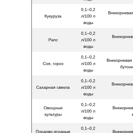
0,1–0,2
Внекорневая
Кукуруза
л/100 л
воды
0,1–0,2
Внекорнев
Рапс
л/100 л
воды
0,1–0,2
Внекорневая 
Соя, горох
л/100 л
бутон
воды
0,1–0,2
Внекорнев
Сахарная свекла
л/100 л
воды
0,1–0,2
Овощные
Внекорнев
л/100 л
культуры
воды
0,1–0,2
Плодово-ягодные
Внекорнев