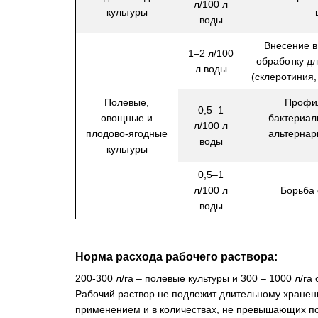
л/100 л
культуры
воды
Внесение в
1–2 л/100
обработку д
л воды
(склеротиния,
Полевые,
Профил
0,5–1
овощные и
бактериал
л/100 л
плодово-ягодные
альтернар
воды
культуры
0,5–1
л/100 л
Борьба 
воды
Норма расхода рабочего раствора:
200-300 л/га – полевые культуры и 300 – 1000 л/га
Рабочий раствор не подлежит длительному хранен
применением и в количествах, не превышающих по