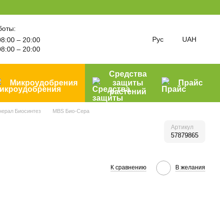
боты:
Рус
UAH
8:00 – 20:00
8:00 – 20:00
Средства
Микроудобрения
защиты
Прайс
растений
ерал Биосинтез
MBS Био-Сера
Артикул
57879865
К сравнению
В желания