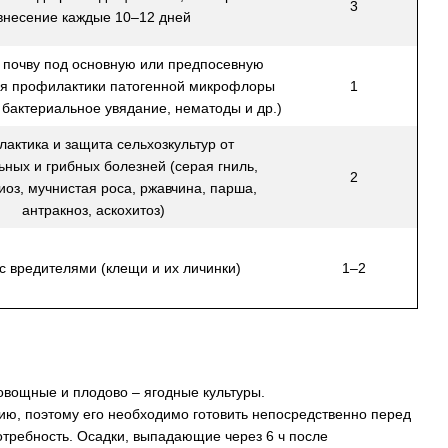
3
внесение каждые 10–12 дней
 почву под основную или предпосевную
ля профилактики патогенной микрофлоры
1
 бактериальное увядание, нематоды и др.)
актика и защита сельхозкультур от
ьных и грибных болезней (серая гниль,
2
иоз, мучнистая роса, ржавчина, парша,
антракноз, аскохитоз)
с вредителями (клещи и их личинки)
1–2
 овощные и плодово – ягодные культуры.
ию, поэтому его необходимо готовить непосредственно перед
требность. Осадки, выпадающие через 6 ч после