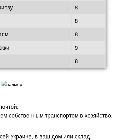
риозу
8
8
лям
8
ажки
9
8
почтой.
ем собственным транспортом в хозяйство.
сей Украине, в ваш дом или склад.