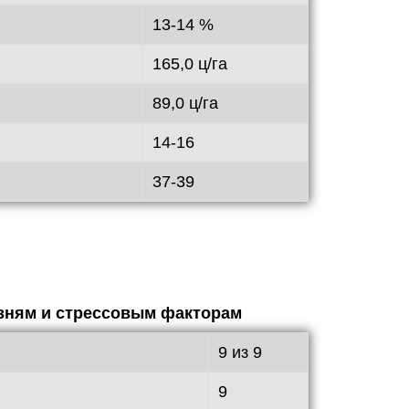
13-14 %
165,0 ц/га
89,0 ц/га
14-16
37-39
езням и стрессовым факторам
9 из 9
9