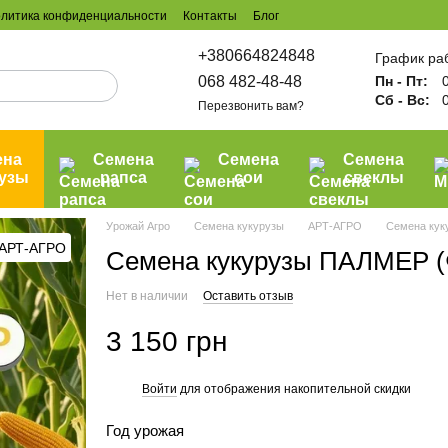
литика конфиденциальности
Контакты
Блог
+380664824848
График ра
068 482-48-48
Пн - Пт:
0
Сб - Вс:
0
Перезвонить вам?
ена
Семена
Семена
Семена
рузы
рапса
сои
свеклы
Урожай Агро
Семена кукурузы
АРТ-АГРО
Семена кук
Семена кукурузы ПАЛМЕР (
Нет в наличии
Оставить отзыв
3 150 грн
Войти
для отображения накопительной скидки
%
Год урожая