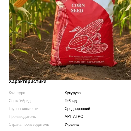
Характеристики
Культура
Кукуруза
Сорт/Гибрид
Гибрид
Группа спелости
Среднеранний
Производитель
АРТ-АГРО
Страна производитель
Украина