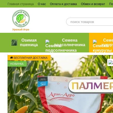
Перейти к основному контенту
Главная страница
О нас
Оплата и доставка
Обмен и возврат
По
Озимая
Семена
Сем
пшеница
подсолнечника
куку
🚚 БЕСПЛАТНАЯ ДОСТАВКА
НОВИНКА