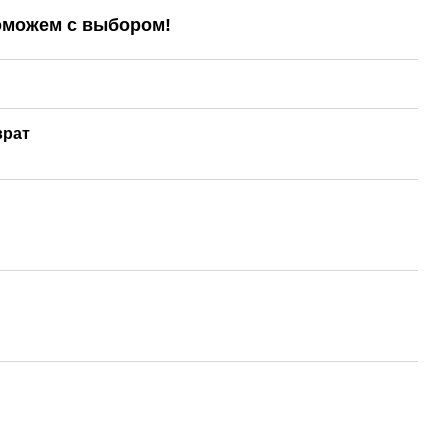
оможем с выбором!
врат