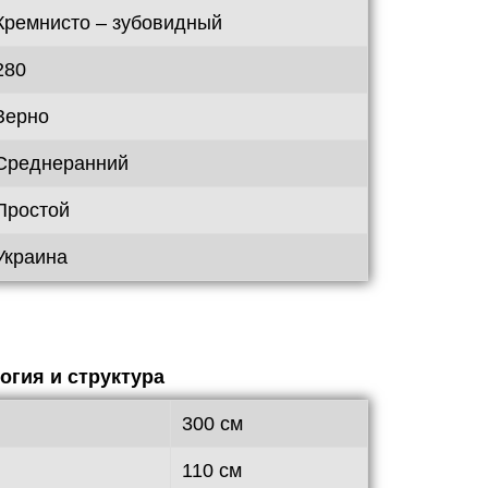
Кремнисто – зубовидный
280
Зерно
Среднеранний
Простой
Украина
гия и структура
300 см
110 см