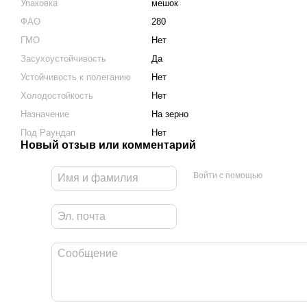
Упаковка
мешок
ФАО
280
ГМО
Нет
Засухоустойчивость
Да
Устойчивость к полеганию
Нет
Холодостойкость
Нет
Назначение
На зерно
Под Раундап
Нет
Новый отзыв или комментарий
Войти с помощью