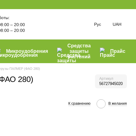
боты:
Рус
UAH
8:00 – 20:00
8:00 – 20:00
Средства
Микроудобрения
защиты
Прайс
растений
урузы ПАЛМЕР (ФАО 280)
ФАО 280)
Артикул
56727945020
К сравнению
В желания