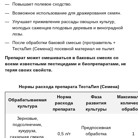
Повышает полевое сходство.
Возможное использование для дражирования семян.
Улучшает приживление рассады овощных культур,
молодых саженцев плодовых деревьев и виноградной
лозы.
После обработки баковой смесью (протравитель +
ТестаЛип (Семена)) посевной материал не пылит.
Препарат может смешиваться в баковых смесях со
всеми известными пестицидами и биопрепаратами, не
теряя своих свойств.
Нормы расхода препарата ТестаЛип (Семена)
Норма
Фаза
Максима
Обрабатываемая
расхода
развития
количе
культура
препарата
культуры
обрабо
Зерновые,
подсолнечник,
Предпосевная
кукуруза,
0,5 л/т
обработка
1
сахарная свекла,