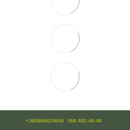
+380664824848
068 482-48-48