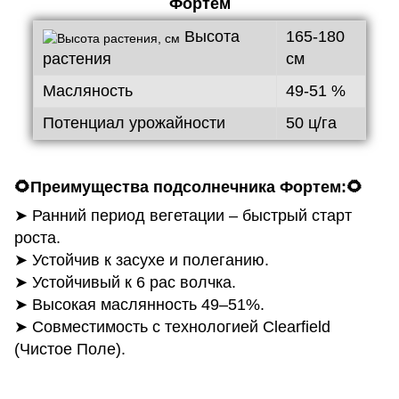
Фортем
Высота
165-180
растения
см
Масляность
49-51 %
Потенциал урожайности
50 ц/га
🌻
Преимущества подсолнечника Фортем:
🌻
➤ Ранний период вегетации – быстрый старт
роста.
➤ Устойчив к засухе и полеганию.
➤ Устойчивый к 6 рас волчка.
➤ Высокая маслянность 49–51%.
➤ Совместимость с технологией Clearfield
(Чистое Поле).