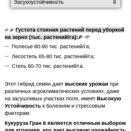
Засухоустойчивость
8
Густота стояния растений перед уборкой
🌱 🌽
на зерно (тыс. растений/га):
🌽 🌱
Полесье 80-90 тис. растений/га;
Лесостепь 65-80 тис. растений/га;
Степь 60-70 тис. растений/га.
Этот гибрид семян дает
высокие урожаи
при
различных агроклиматических условиях, даже
на засушливых участках поля, имеет
Высокую
Устойчивость
к болезням и стрессовым
факторам.
Кукуруза Гран 6
является отличным выбором
для аграриев, что дает высокую урожайность