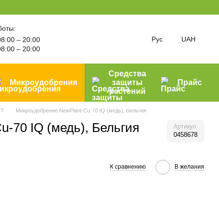
боты:
Рус
UAH
8:00 – 20:00
8:00 – 20:00
Средства
Микроудобрения
защиты
Прайс
растений
NT
Микроудобрение NewPlant Cu-70 IQ (медь), Бельгия
-70 IQ (медь), Бельгия
Артикул
0458678
К сравнению
В желания