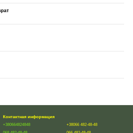
врат
Контактная информация
+380664824848
+38066 482-48-48
068 482-48-48
066 482-48-48