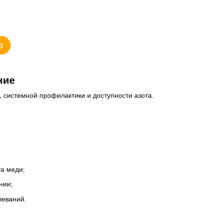
з
ние
 системной профилактики и доступности азота.
а меди;
нии;
леваний.