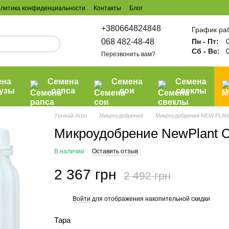
литика конфиденциальности
Контакты
Блог
+380664824848
График ра
068 482-48-48
Пн - Пт:
0
Сб - Вс:
0
Перезвонить вам?
ена
Семена
Семена
Семена
рузы
рапса
сои
свеклы
Урожай Агро
Микроудобрения
Микроудобрения NEW PLA
Микроудобрение NewPlant Cu
В наличии
Оставить отзыв
2 367 грн
2 492 грн
Войти
для отображения накопительной скидки
%
Тара