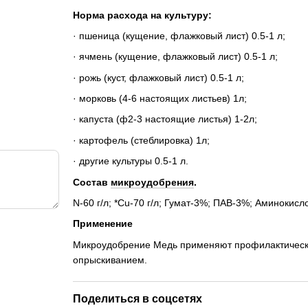
Норма расхода на культуру:
· пшеница (кущение, флажковый лист) 0.5-1 л;
· ячмень (кущение, флажковый лист) 0.5-1 л;
· рожь (куст, флажковый лист) 0.5-1 л;
· морковь (4-6 настоящих листьев) 1л;
· капуста (ф2-3 настоящие листья) 1-2л;
· картофель (стеблировка) 1л;
· другие культуры 0.5-1 л.
Состав
микроудобрения
.
N-60 г/л; *Cu-70 г/л; Гумат-3%; ПАВ-3%; Аминокисло
Применение
Микроудобрение Медь применяют профилактически,
опрыскиванием.
Поделиться в соцсетях