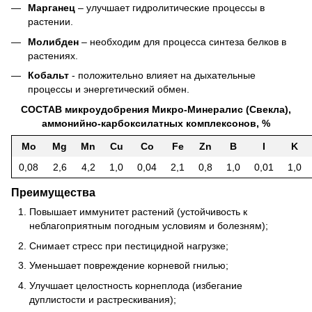
Марганец
– улучшает гидролитические процессы в
растении.
Молибден
– необходим для процесса синтеза белков в
растениях.
Кобальт
- положительно влияет на дыхательные
процессы и энергетический обмен.
СОСТАВ микроудобрения Микро-Минералис (Свекла),
аммонийно-карбоксилатных комплексонов, %
Mo
Mg
Mn
Cu
Co
Fe
Zn
B
I
K
0,08
2,6
4,2
1,0
0,04
2,1
0,8
1,0
0,01
1,0
Преимущества
Повышает иммунитет растений (устойчивость к
неблагоприятным погодным условиям и болезням);
Снимает стресс при пестицидной нагрузке;
Уменьшает повреждение корневой гнилью;
Улучшает целостность корнеплода (избегание
дуплистости и растрескивания);