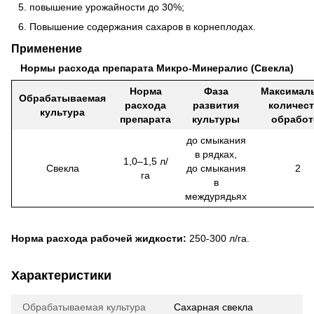
повышение урожайности до 30%;
Повышение содержания сахаров в корнеплодах.
Применение
Нормы расхода препарата Микро-Минералис (Свекла)
Норма
Фаза
Максимал
Обрабатываемая
расхода
развития
количес
культура
препарата
культуры
обработ
до смыкания
в рядках,
1,0–1,5 л/
Свекла
до смыкания
2
га
в
междурядьях
Норма расхода рабочей жидкости:
250-300 л/га.
Характеристики
Обрабатываемая культура
Сахарная свекла