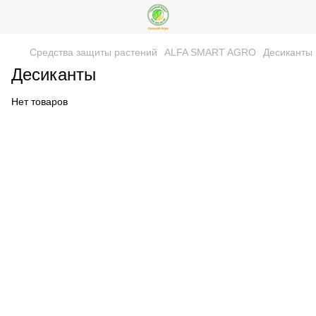
Средства защиты растений
ALFA SMART AGRO
Десиканты
Десиканты
Нет товаров