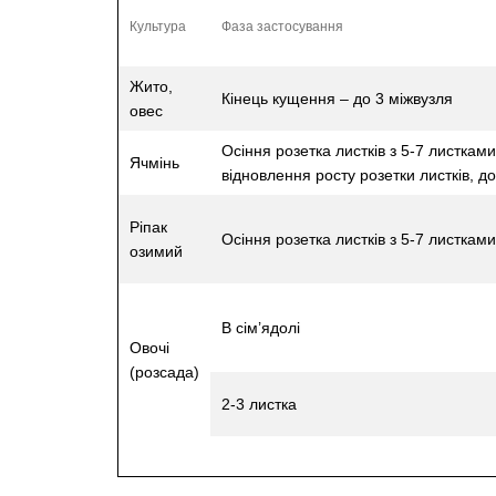
Культура
Фаза застосування
Жито,
Кінець кущення – до 3 міжвузля
овес
Осіння розетка листків з 5-7 листкам
Ячмінь
відновлення росту розетки листків, д
Ріпак
Осіння розетка листків з 5-7 листками
озимий
В сім’ядолі
Овочі
(розсада)
2-3 листка