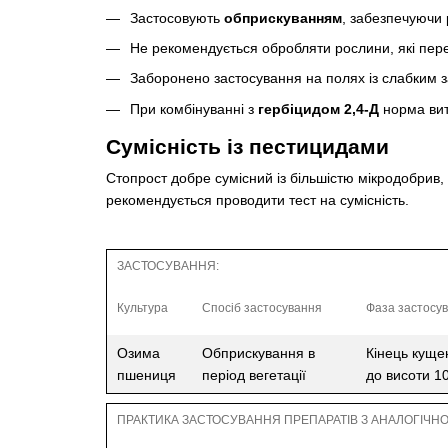
Застосовують
обприскуванням
, забезпечуючи 
Не рекомендується обробляти рослини, які переб
Заборонено застосування на полях із слабким
При комбінуванні з
гербіцидом 2,4-Д
норма ви
Сумісність із пестицидами
Стопрост добре сумісний із більшістю мікродобрив,
рекомендується проводити тест на сумісність.
ЗАСТОСУВАННЯ:
Культура
Спосіб застосування
Фаза застосу
Озима
Обприскування в
Кінець куще
пшениця
період вегетації
до висоти 1
ПРАКТИКА ЗАСТОСУВАННЯ ПРЕПАРАТІВ З АНАЛОГІЧ