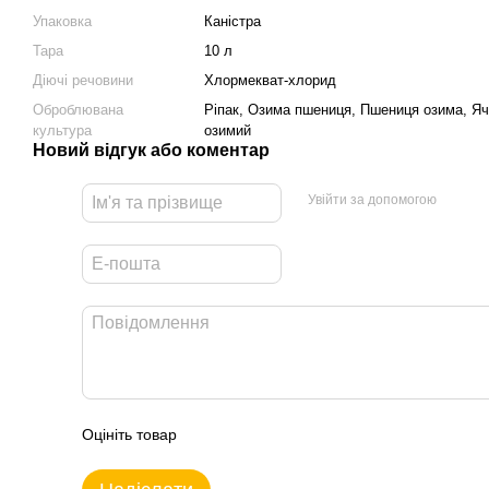
Упаковка
Каністра
Тара
10 л
Діючі речовини
Хлормекват-хлорид
Оброблювана
Ріпак, Озима пшениця, Пшениця озима, Яч
культура
озимий
Новий відгук або коментар
Увійти за допомогою
Оцініть товар