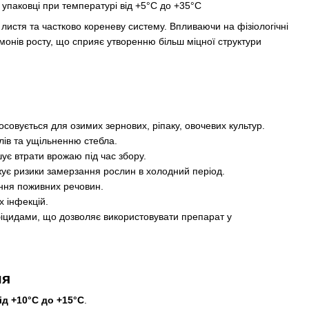
й упаковці при температурі від +5°C до +35°C
истя та частково кореневу систему. Впливаючи на фізіологічні
рмонів росту, що сприяє утворенню більш міцної структури
совується для озимих зернових, ріпаку, овочевих культур.
лів та ущільненню стебла.
ує втрати врожаю під час збору.
ижує ризики замерзання рослин в холодний період.
ння поживних речовин.
х інфекцій.
біцидами, що дозволяє використовувати препарат у
ня
ід +10°C до +15°C
.