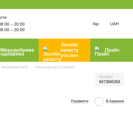
оти:
Укр
UAH
8:00 – 20:00
8:00 – 20:00
Засоби
Мікродобрива
захисту
Прайс
рослин
Регулятори Росту
Регулятор росту Стопрост
Артикул
8473845358
Порівняти
В бажання