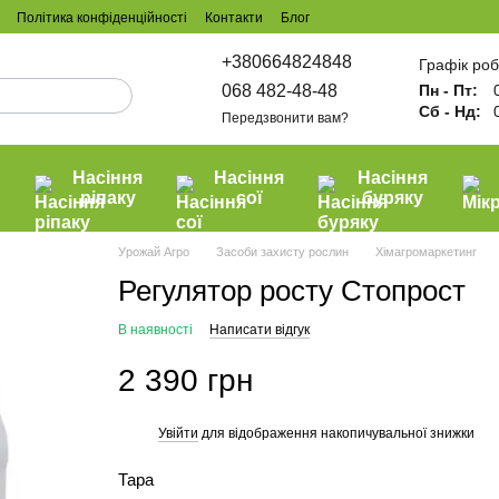
Політика конфіденційності
Контакти
Блог
+380664824848
Графік роб
068 482-48-48
Пн - Пт:
0
Сб - Нд:
0
Передзвонити вам?
Насіння
Насіння
Насіння
и
ріпаку
сої
буряку
Урожай Агро
Засоби захисту рослин
Хімагромаркетинг
Регулятор росту Стопрост
В наявності
Написати відгук
2 390 грн
Увійти
для відображення накопичувальної знижки
%
Тара