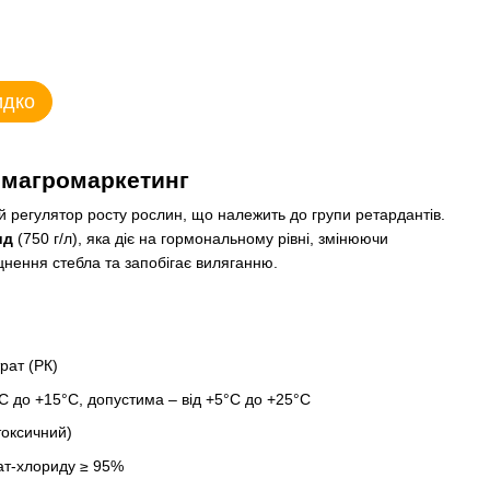
идко
Хімагромаркетинг
 регулятор росту рослин, що належить до групи ретардантів.
ид
(750 г/л), яка діє на гормональному рівні, змінюючи
іцнення стебла та запобігає виляганню.
рат (РК)
C до +15°C, допустима – від +5°C до +25°C
токсичний)
ат-хлориду ≥ 95%