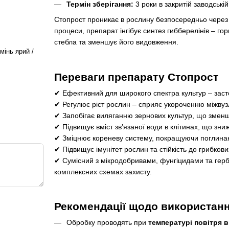
Термін зберігання:
3 роки в закритій заводські
Стопрост проникає в рослину безпосередньо через л
процеси, препарат інгібує синтез гибберелінів – го
стебла та зменшує його видовження.
мінь ярий /
Переваги препарату Стопрост
✔ Ефективний для широкого спектра культур – засто
✔ Регулює ріст рослин – сприяє укороченню міжвуз
✔ Запобігає виляганню зернових культур, що зменш
✔ Підвищує вміст зв’язаної води в клітинах, що зн
✔ Зміцнює кореневу систему, покращуючи поглина
✔ Підвищує імунітет рослин та стійкість до грибкови
✔ Сумісний з мікродобривами, фунгіцидами та гер
комплексних схемах захисту.
Рекомендації щодо використан
Обробку проводять при
температурі повітря в