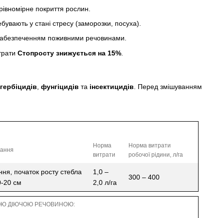
рівномірне покриття рослин.
увають у стані стресу (заморозки, посуха).
 забезпеченням поживними речовинами.
трати
Стопросту знижується на 15%
.
гербіцидів
,
фунгіцидів
та
інсектицидів
. Перед змішуванням
Норма
Норма витрати
вання
витрати
робочої рідини, л/га
ння, початок росту стебла
1,0 –
300 – 400
0-20 см
2,0 л/га
НОЮ ДІЮЧОЮ РЕЧОВИНОЮ: