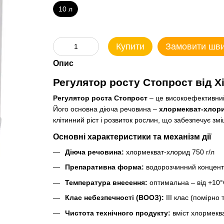
10 л
Купити
Замовити шв
Опис
Регулятор росту Стопрост від 
Регулятор роста Стопрост
– це високоефективний
Його основна діюча речовина –
хлормекват-хлор
клітинний ріст і розвиток рослин, що забезпечує зм
Основні характеристики та механізм дії
Діюча речовина:
хлормекват-хлорид 750 г/л
Препаративна форма:
водорозчинний концент
Температура внесення:
оптимальна – від +10°
Клас небезпечності (ВООЗ):
III клас (помірно 
Чистота технічного продукту:
вміст хлормекв