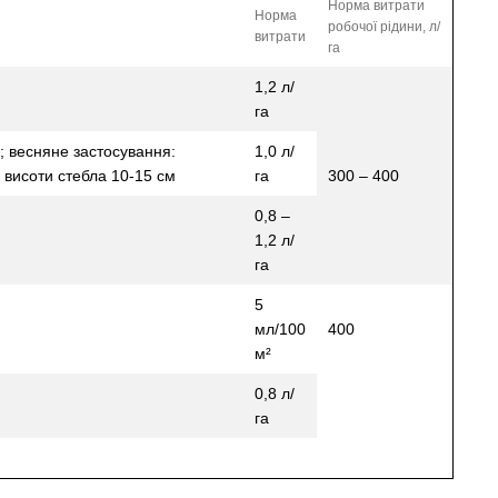
Норма витрати
Норма
робочої рідини, л/
витрати
га
1,2 л/
га
и; весняне застосування:
1,0 л/
о висоти стебла 10-15 см
га
300 – 400
0,8 –
1,2 л/
га
5
мл/100
400
м²
0,8 л/
га