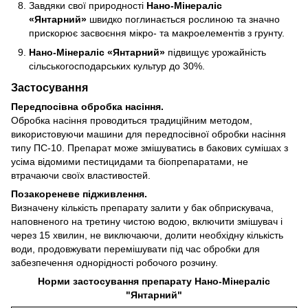
Завдяки свої природності
Нано-Мінераліс
«Янтарний»
швидко поглинається рослиною та значно
прискорює засвоєння мікро- та макроелементів з грунту.
Нано-Мінераліс «Янтарний»
підвищує урожайність
сільськогосподарських культур до 30%.
Застосування
Передпосівна обробка насіння.
Обробка насіння проводиться традиційним методом,
використовуючи машини для передпосівної обробки насіння
типу ПС-10. Препарат може змішуватись в бакових сумішах з
усіма відомими пестицидами та біопрепаратами, не
втрачаючи своїх властивостей.
Позакореневе підживлення.
Визначену кількість препарату залити у бак обприскувача,
наповненого на третину чистою водою, включити змішувач і
через 15 хвилин, не виключаючи, долити необхідну кількість
води, продовжувати перемішувати під час обробки для
забезпечення однорідності робочого розчину.
Норми застосування препарату Нано-Мінераліс
"Янтарний"