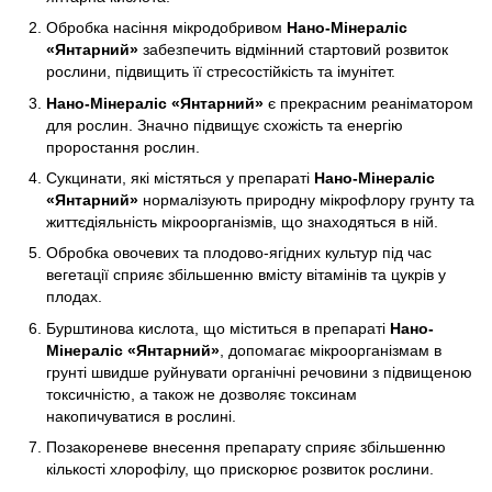
Обробка насіння мікродобривом
Нано-Мінераліс
«Янтарний»
забезпечить відмінний стартовий розвиток
рослини, підвищить її стресостійкість та імунітет.
Нано-Мінераліс «Янтарний»
є прекрасним реаніматором
для рослин. Значно підвищує схожість та енергію
проростання рослин.
Сукцинати, які містяться у препараті
Нано-Мінераліс
«Янтарний»
нормалізують природну мікрофлору грунту та
життєдіяльність мікроорганізмів, що знаходяться в ній.
Обробка овочевих та плодово-ягідних культур під час
вегетації сприяє збільшенню вмісту вітамінів та цукрів у
плодах.
Бурштинова кислота, що міститься в препараті
Нано-
Мінераліс «Янтарний»
, допомагає мікроорганізмам в
грунті швидше руйнувати органічні речовини з підвищеною
токсичністю, а також не дозволяє токсинам
накопичуватися в рослині.
Позакореневе внесення препарату сприяє збільшенню
кількості хлорофілу, що прискорює розвиток рослини.