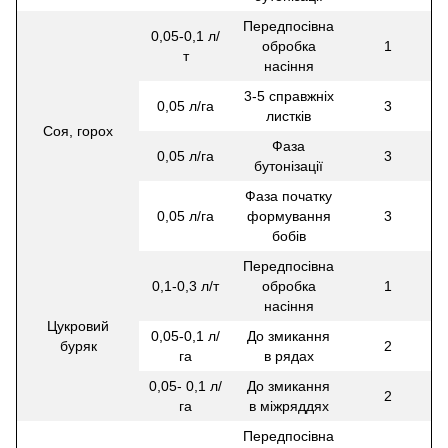
Передпосівна
0,05-0,1 л/
обробка
1
т
насіння
3-5 справжніх
0,05 л/га
3
листків
Соя, горох
Фаза
0,05 л/га
3
бутонізації
Фаза початку
0,05 л/га
формування
3
бобів
Передпосівна
0,1-0,3 л/т
обробка
1
насіння
Цукровий
0,05-0,1 л/
До змикання
буряк
2
га
в рядах
0,05- 0,1 л/
До змикання
2
га
в міжряддях
Передпосівна