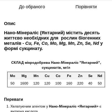
До обраного
Порівняти
Опис
Нано-Мінераліс (Янтарний)
містить десять
життєво необхідних для рослин біогенних
металів -
Cu, Fe, Co, Mo, Mg, Mn, Zn, Se, Nd
у
формі сукцинату.
СКЛАД мікродобрива Нано-Мінераліс "Янтарний",
сукцинатів, мг/л
Mo
Mg
Mn
Cu
Co
Fe
Zn
Se
Nd
50
1600
120
120
100
160
220
40
50
Переваги
Хелатуючим агентом у
Нано-Мінераліс «Янтарний»
є
янтарна кислота.