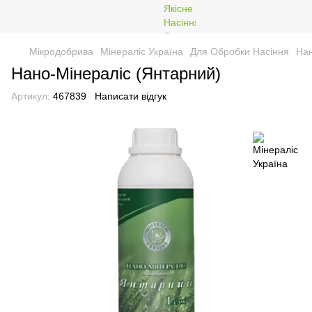
Мікродобрива
Мінераліс Україна
Для Обробки Насіння
Нан
Нано-Мінераліс (Янтарний)
Артикул:
467839
Написати відгук