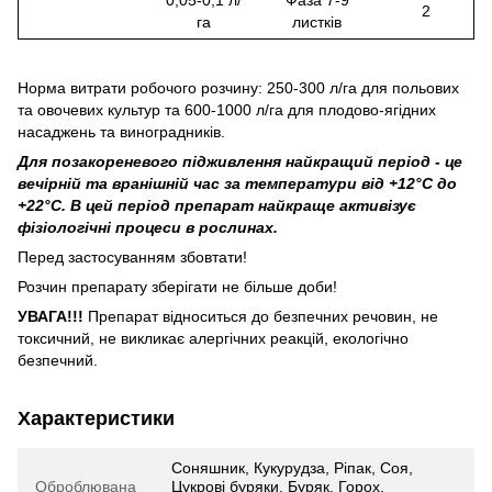
2
га
листків
Норма витрати робочого розчину: 250-300 л/га для польових
та овочевих культур та 600-1000 л/га для плодово-ягідних
насаджень та виноградників.
Для позакореневого підживлення найкращий період - це
вечірній та вранішній час за температури від +12°С до
+22°С. В цей період препарат найкраще активізує
фізіологічні процеси в рослинах.
Перед застосуванням збовтати!
Розчин препарату зберігати не більше доби!
УВАГА!!!
Препарат відноситься до безпечних речовин, не
токсичний, не викликає алергічних реакцій, екологічно
безпечний.
Характеристики
Соняшник, Кукурудза, Ріпак, Соя,
Оброблювана
Цукрові буряки, Буряк, Горох,