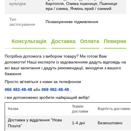
культура
Картопля, Озима пшениця, Пшениця
яра / озима, Ячмінь ярий / озимий
Тип
Позакореневе підживлення
застосування
Консультація
Доставка
Оплата
Повернен
Потрібна допомога з вибором товару? Ми готові Вам
допомогти! Наші експерти із задоваленням дадуть відповідь на
всі ваші запитання і дадуть рекомендації, виходячи з вашого
бажання.
Просто зв'яжіться з нами за телефоном
066 482-48-48
або
068 482-48-48
,
і ми допоможемо зробити найкращий вибір!
Термін
Назва
Вартість доставки
доставки
Доставка у відділення "Нова
1-4 дні
Безкоштовно
Пошта"