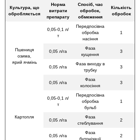
Норма
Спосіб, час
Культура, що
Кількість
витрати
обробок,
обробляється
обробок
препарату
обмеження
Передпосівна
0,05-0,1 л/
обробка
1
т
насіння
Фаза
Пшениця
0,05 л/га
3
кущення
озима,
ярий ячмінь
Фаза виходу в
0,05 л/га
3
трубку
Фаза
0,05 л/га
3
колосіння
Передпосівна
0,05-0,1 л/
обробка
1
т
бульб
Картопля
Фаза
0,05 л/га
2
стеблування
Фаза
0,05 л/га
2
бутонізації