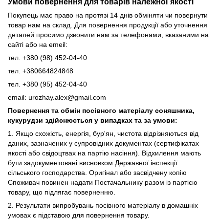
Умови повернення для товарів належної якості
Покупець має право на протязі 14 днів обміняти чи повернути
товар нам на склад. Для повернення продукції або уточнення
деталей просимо дзвонити нам за телефонами, вказаними на
сайті або на emeil:
тел. +380 (98) 452-04-40
тел. +380664824848
тел. +380 (95) 452-04-40
email: urozhay.alex@gmail.com
Повернення та обмін посівного матеріалу соняшника,
кукурудзи здійснюється у випадках та за умови:
1. Якщо схожість, енергія, бур'ян, чистота відрізняються від
даних, зазначених у супровідних документах (сертифікатах
якості або свідоцтвах на партію насіння). Відхилення мають
бути задокументовані висновком Державної інспекції
сільського господарства. Оригінал або засвідчену копію
Споживач повинен надати Постачальнику разом із партією
товару, що підлягає поверненню.
2. Результати випробувань посівного матеріалу в домашніх
умовах є підставою для повернення товару.