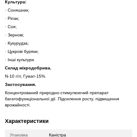
Культура:
· Соняшник;
· Ріпак;
· Соя;
· Зернові;
· Кукурудза;
· Цукрові буряки;
· Інші культури.
Склад
мікродобрива
.
N-10 г/л; Гумат-15%.
Застосування.
Концентрований природно-стимулюючий препарат
багатофункціональної дії. Підсилення росту, підвищення
врожайності.
Характеристики
Упаковка
Каністра