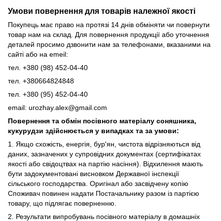
Умови повернення для товарів належної якості
Покупець має право на протязі 14 днів обміняти чи повернути
товар нам на склад. Для повернення продукції або уточнення
деталей просимо дзвонити нам за телефонами, вказаними на
сайті або на emeil:
тел. +380 (98) 452-04-40
тел. +380664824848
тел. +380 (95) 452-04-40
email: urozhay.alex@gmail.com
Повернення та обмін посівного матеріалу соняшника,
кукурудзи здійснюється у випадках та за умови:
1. Якщо схожість, енергія, бур'ян, чистота відрізняються від
даних, зазначених у супровідних документах (сертифікатах
якості або свідоцтвах на партію насіння). Відхилення мають
бути задокументовані висновком Державної інспекції
сільського господарства. Оригінал або засвідчену копію
Споживач повинен надати Постачальнику разом із партією
товару, що підлягає поверненню.
2. Результати випробувань посівного матеріалу в домашніх