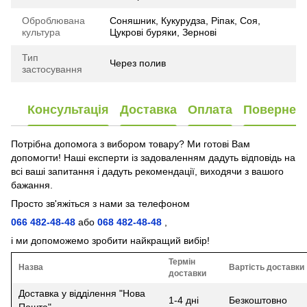
Оброблювана
Соняшник, Кукурудза, Ріпак, Соя,
культура
Цукрові буряки, Зернові
Тип
Через полив
застосування
Консультація
Доставка
Оплата
Повернен
Потрібна допомога з вибором товару? Ми готові Вам
допомогти! Наші експерти із задоваленням дадуть відповідь на
всі ваші запитання і дадуть рекомендації, виходячи з вашого
бажання.
Просто зв'яжіться з нами за телефоном
066 482-48-48
або
068 482-48-48
,
і ми допоможемо зробити найкращий вибір!
Термін
Назва
Вартість доставки
доставки
Доставка у відділення "Нова
1-4 дні
Безкоштовно