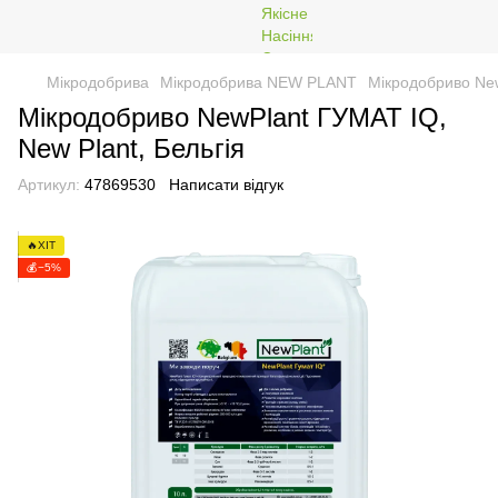
Мікродобрива
Мікродобрива NEW PLANT
Мікродобриво New
Мікродобриво NewPlant ГУМАТ IQ,
New Plant, Бельгія
Артикул:
47869530
Написати відгук
🔥ХІТ
💰−5%