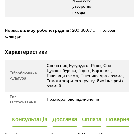
масового
утворення
плодів
Норма виливу робочої рідини:
200-300л/га – по­льові
культури.
Характеристики
Соняшник, Кукурудза, Ріпак, Соя,
Цукрові буряки, Горох, Картопля,
Оброблювана
Пшениця озима, Пшениця яра / озима,
культура
Томати закритого грунту, Ячмінь ярий /
озимий
Тип
Позакореневе підживлення
застосування
Консультація
Доставка
Оплата
Повернен