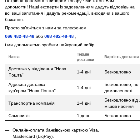
Потрібна допомога з вибором товару? Ми готові Вам
допомогти! Наші експерти із задоваленням дадуть відповідь на
всі ваші запитання і дадуть рекомендації, виходячи з вашого
бажання.
Просто зв'яжіться з нами за телефоном
066 482-48-48
або
068 482-48-48
,
і ми допоможемо зробити найкращий вибір!
Термін
Назва
Вартість доставки
доставки
Доставка у відділення "Нова
1-4 дні
Безкоштовно
Пошта"
Адресна доставка
Безкоштовно, по
1-4 дні
кур'єром "Нова Пошта"
домовленості
Безкоштовно від 
Транспортна компанія
1-4 дні
мішків насіння
Самовивіз
1 день
Безкоштовно
Онлайн-оплата банківською карткою Visa,
Mastercard (LiqPay).