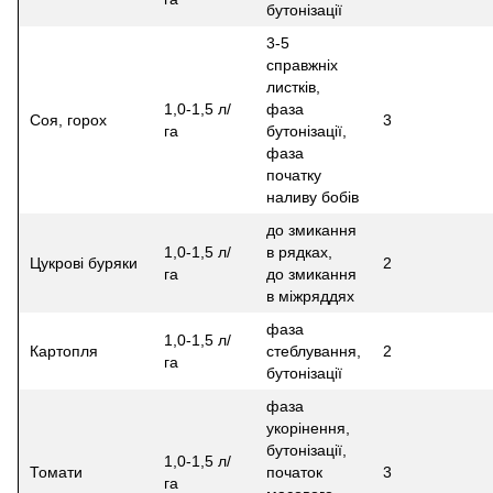
бутонізації
3-5
справжніх
листків,
1,0-1,5 л/
фаза
Соя, горох
3
га
бутонізації,
фаза
початку
наливу бобів
до змикання
1,0-1,5 л/
в рядках,
Цукрові буряки
2
га
до змикання
в міжряддях
фаза
1,0-1,5 л/
Картопля
стеблування,
2
га
бутонізації
фаза
укорінення,
бутонізації,
1,0-1,5 л/
Томати
початок
3
га