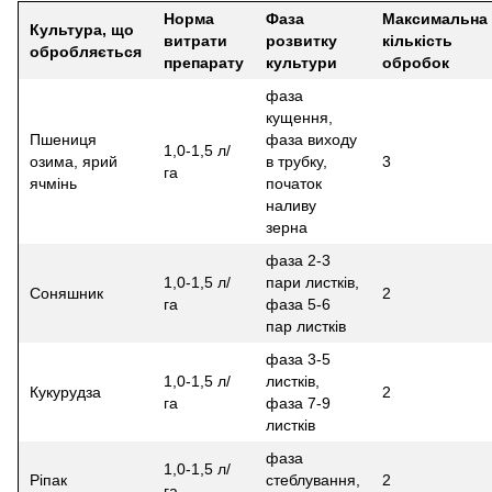
Норма
Фаза
Максимальна
Культура, що
витрати
розвитку
кількість
обробляється
препарату
культури
обробок
фаза
кущення,
Пшениця
фаза виходу
1,0-1,5 л/
озима, ярий
в трубку,
3
га
ячмінь
початок
наливу
зерна
фаза 2-3
1,0-1,5 л/
пари листків,
Соняшник
2
га
фаза 5-6
пар листків
фаза 3-5
1,0-1,5 л/
листків,
Кукурудза
2
га
фаза 7-9
листків
фаза
1,0-1,5 л/
Ріпак
стеблування,
2
га