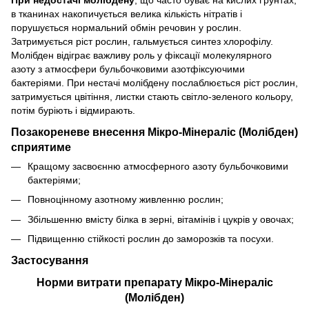
в тканинах накопичується велика кількість нітратів і
порушується нормальний обмін речовин у рослин.
Затримується ріст рослин, гальмується синтез хлорофілу.
Молібден відіграє важливу роль у фіксації молекулярного
азоту з атмосфери бульбочковими азотфіксуючими
бактеріями. При нестачі молібдену послаблюється ріст рослин,
затримується цвітіння, листки стають світло-зеленого кольору,
потім буріють і відмирають.
Позакореневе внесення Мікро-Мінераліс (Молібден)
сприятиме
Кращому засвоєнню атмосферного азоту бульбочковими
бактеріями;
Повноцінному азотному живленню рослин;
Збільшенню вмісту білка в зерні, вітамінів і цукрів у овочах;
Підвищенню стійкості рослин до заморозків та посухи.
Застосування
Норми витрати препарату Мікро-Мінераліс
(Молібден)