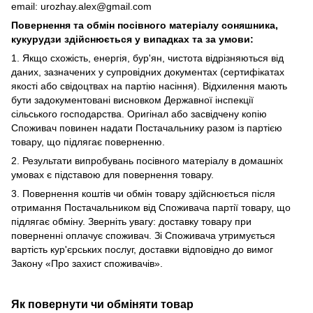
email: urozhay.alex@gmail.com
Повернення та обмін посівного матеріалу соняшника,
кукурудзи здійснюється у випадках та за умови:
1. Якщо схожість, енергія, бур'ян, чистота відрізняються від
даних, зазначених у супровідних документах (сертифікатах
якості або свідоцтвах на партію насіння). Відхилення мають
бути задокументовані висновком Державної інспекції
сільського господарства. Оригінал або засвідчену копію
Споживач повинен надати Постачальнику разом із партією
товару, що підлягає поверненню.
2. Результати випробувань посівного матеріалу в домашніх
умовах є підставою для повернення товару.
3. Повернення коштів чи обмін товару здійснюється після
отримання Постачальником від Споживача партії товару, що
підлягає обміну. Зверніть увагу: доставку товару при
поверненні оплачує споживач. Зі Споживача утримується
вартість кур'єрських послуг, доставки відповідно до вимог
Закону «Про захист споживачів».
Як повернути чи обміняти товар