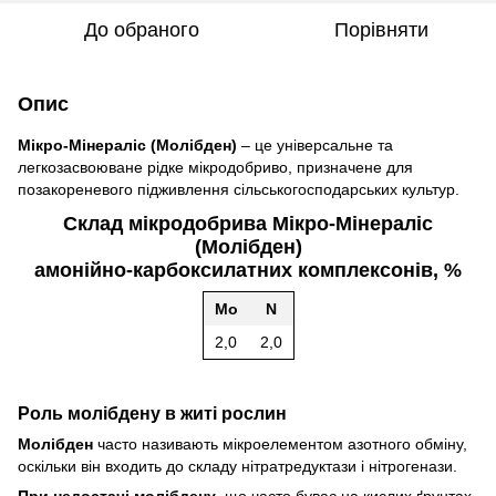
До обраного
Порівняти
Опис
Мікро-Мінераліс (Молібден)
– це універсальне та
легкозасвоюване рідке мікродобриво, призначене для
позакореневого підживлення сільськогосподарських культур.
Склад мікродобрива Мікро-Мінераліс
(Молібден)
амонійно-карбоксилатних комплексонів, %
Мо
N
2,0
2,0
Роль молібдену в житі рослин
Молібден
часто називають мікроелементом азотного обміну,
оскільки він входить до складу нітратредуктази і нітрогенази.
При недостачі молібдену
, що часто буває на кислих ґрунтах,