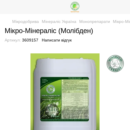
Мікродобрива
Мінераліс Україна
Монопрепарати
Мікро-Мі
Мікро-Мінераліс (Молібден)
Артикул:
3609157
Написати відгук