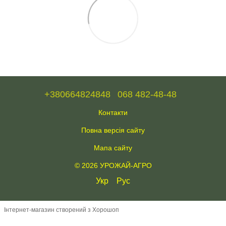
+380664824848
068 482-48-48
Контакти
Повна версія сайту
Мапа сайту
© 2026 УРОЖАЙ-АГРО
Укр
Рус
Інтернет-магазин створений з Хорошоп