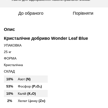
До обраного
Порівняти
Опис
Кристалічне добриво Wonder Leaf Blue
УПАКОВКА
25 кг
ФОРМА
Кристалічна
СКЛАД
10%
Азот
(N)
53%
Фосфор
(P₂O₅)
10%
Калій
(К₂O)
2%
Хелат Цинку
(Zn)