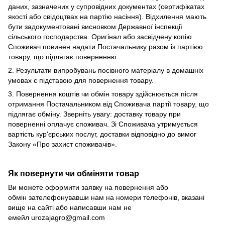
даних, зазначених у супровідних документах (сертифікатах
якості або свідоцтвах на партію насіння). Відхилення мають
бути задокументовані висновком Державної інспекції
сільського господарства. Оригінал або засвідчену копію
Споживач повинен надати Постачальнику разом із партією
товару, що підлягає поверненню.
2. Результати випробувань посівного матеріалу в домашніх
умовах є підставою для повернення товару.
3. Повернення коштів чи обмін товару здійснюється після
отримання Постачальником від Споживача партії товару, що
підлягає обміну. Зверніть увагу: доставку товару при
поверненні оплачує споживач. Зі Споживача утримується
вартість кур'єрських послуг, доставки відповідно до вимог
Закону «Про захист споживачів».
Як повернути чи обміняти товар
Ви можете оформити заявку на повернення або
обмін зателефонувавши нам на номери телефонів, вказані
вище на сайті або написавши нам не
емейл
urozajagro@gmail.com