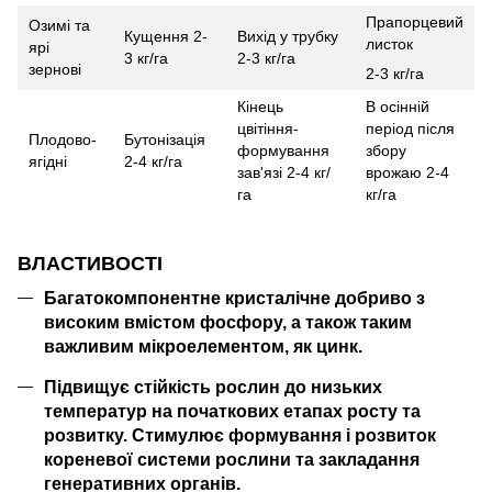
Прапорцевий
Озимі та
Кущення 2-
Вихід у трубку
листок
ярі
3 кг/га
2-3 кг/га
зернові
2-3 кг/га
Кінець
В осінній
цвітіння-
період після
Плодово-
Бутонізація
формування
збору
ягідні
2-4 кг/га
зав'язі 2-4 кг/
врожаю 2-4
га
кг/га
ВЛАСТИВОСТІ
Багатокомпонентне кристалічне добриво з
високим вмістом фосфору, а також таким
важливим мікроелементом, як цинк.
Підвищує стійкість рослин до низьких
температур на початкових етапах росту та
розвитку. Стимулює формування і розвиток
кореневої системи рослини та закладання
генеративних органів.