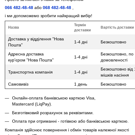
066 482-48-48
або
068 482-48-48
,
і ми допоможемо зробити найкращий вибір!
Термін
Назва
Вартість доставки
доставки
Доставка у відділення "Нова
1-4 дні
Безкоштовно
Пошта"
Адресна доставка
Безкоштовно, по
1-4 дні
кур'єром "Нова Пошта"
домовленості
Безкоштовно від 
Транспортна компанія
1-4 дні
мішків насіння
Самовивіз
1 день
Безкоштовно
Онлайн-оплата банківською карткою Visa,
Mastercard (LiqPay).
Безготівковий розрахунок за реквізитами.
Оплата при отриманні - готівкою або банківською карткою.
Компанія здійснює повернення і обмін товарів належної якості