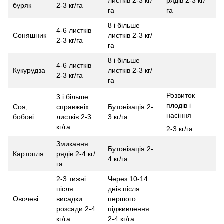
листків 2-3 кг/
рядів 2-3 кг/
буряк
2-3 кг/га
га
га
8 і більше
4-6 листків
Соняшник
листків 2-3 кг/
2-3 кг/га
га
8 і більше
4-6 листків
Кукурудза
листків 2-3 кг/
2-3 кг/га
га
Розвиток
3 і більше
плодів і
Соя,
справжніх
Бутонізація 2-
насіння
бобові
листків 2-3
3 кг/га
кг/га
2-3 кг/га
Змикання
Бутонізація 2-
Картопля
рядів 2-4 кг/
4 кг/га
га
2-3 тижні
Через 10-14
після
днів після
Овочеві
висадки
першого
розсади 2-4
підживлення
кг/га
2-4 кг/га