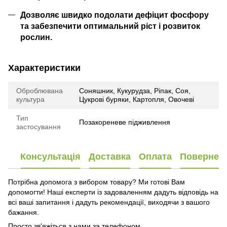
Дозволяє швидко подолати дефіцит фосфору
та забезпечити оптимальний ріст і розвиток
рослин.
Характеристики
Оброблювана
Соняшник, Кукурудза, Ріпак, Соя,
культура
Цукрові буряки, Картопля, Овочеві
Тип
Позакореневе підживлення
застосування
Консультація
Доставка
Оплата
Повернен
Потрібна допомога з вибором товару? Ми готові Вам
допомогти! Наші експерти із задоваленням дадуть відповідь на
всі ваші запитання і дадуть рекомендації, виходячи з вашого
бажання.
Просто зв'яжіться з нами за телефоном