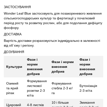
ЗАСТОСУВАННЯ
Wonder Leaf Blue застосовують для позакореневого живлення
сільськогосподарських культур та фертигації у початковий
період росту та розвитку рослин, або для подолання дефіциту
фосфору.
ДОСТАВКА
Вартість доставки розраховується індивідуально в залежності
від об`єму і регіону.
ДОЗУВАННЯ
Фази і
Фази і
Фази і норми
норми
норми
Культури
внесення
внесення
внесення
добрив
добрив
добрив
Формування
Озимий
Формування
листкової
Бутонізація
та ярий
стебла 2-3 кг/
розетки 2-3
2-3 кг/га
ріпак
га
кг/га
10 і більше
Змикання
Цукровий
4-8 листків